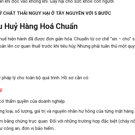
án khí độc vào không khí. Gây hại cho sức khỏe con người.
 CHẤT THẢI NGUY HẠI Ở TÂY NGUYÊN VỚI 5 BƯỚC
êu Huỷ Hàng Hoá Chuẩn
thuế hiện hành đã được đơn giản hóa. Chuyển từ cơ chế “xin – cho” sa
n lên cơ quan thuế trước khi tiêu hủy. Nhưng phải tuân thủ một quy 
 pháp lý cho toàn bộ quá trình. Hồ sơ cần có:
g:
n có thẩm quyền của doanh nghiệp.
hủng loại, số lượng, giá trị và nguyên nhân hư hỏng của từng mặt hàng.
m bằng chứng trực quan. Đối với những trường hợp đặc biệt (cháy nổ,
ư công an, đơn vị bảo hiểm…