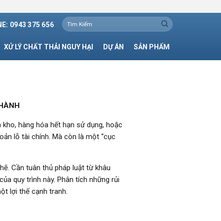
Tìm
E: 0943 375 656
kiếm:
XỬ LÝ CHẤT THẢI NGUY HẠI
DỰ ÁN
SẢN PHẨM
 HÀNH
n kho, hàng hóa hết hạn sử dụng, hoặc
ản lỗ tài chính. Mà còn là một “cục
hẽ. Cần tuân thủ pháp luật từ khâu
ủa quy trình này. Phân tích những rủi
t lợi thế cạnh tranh.