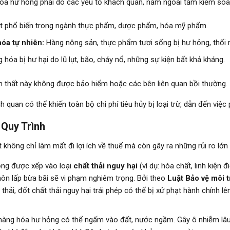
a hư hỏng phải do các yếu tố khách quan, nằm ngoài tầm kiểm soát
t phổ biến trong ngành thực phẩm, dược phẩm, hóa mỹ phẩm.
hóa tự nhiên:
Hàng nông sản, thực phẩm tươi sống bị hư hỏng, thối 
hóa bị hư hại do lũ lụt, bão, cháy nổ, những sự kiện bất khả kháng.
 thất này không được bảo hiểm hoặc các bên liên quan bồi thường.
uan có thể khiến toàn bộ chi phí tiêu hủy bị loại trừ, dẫn đến việc p
 Quy Trình
 không chỉ làm mất đi lợi ích về thuế mà còn gây ra những rủi ro lớn
ng được xếp vào loại
chất thải nguy hại
(ví dụ: hóa chất, linh kiện 
hôn lấp bừa bãi sẽ vi phạm nghiêm trọng. Bởi theo
Luật Bảo vệ môi 
 thải, đốt chất thải nguy hại trái phép có thể bị xử phạt hành chính l
àng hóa hư hỏng có thể ngấm vào đất, nước ngầm. Gây ô nhiễm lâu 