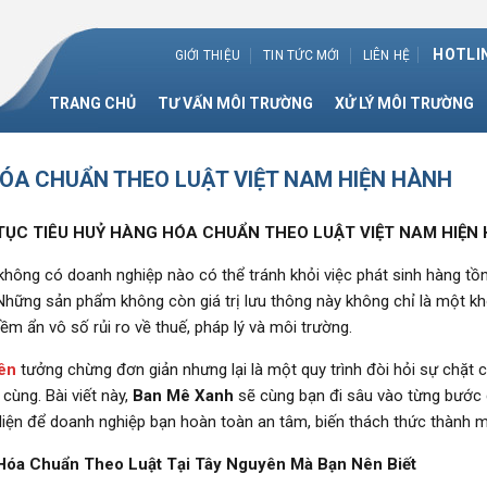
HOTLIN
GIỚI THIỆU
TIN TỨC MỚI
LIÊN HỆ
TRANG CHỦ
TƯ VẤN MÔI TRƯỜNG
XỬ LÝ MÔI TRƯỜNG
HÓA CHUẨN THEO LUẬT VIỆT NAM HIỆN HÀNH
TỤC TIÊU HUỶ HÀNG HÓA CHUẨN THEO LUẬT VIỆT NAM HIỆN
không có doanh nghiệp nào có thể tránh khỏi việc phát sinh hàng tồ
Những sản phẩm không còn giá trị lưu thông này không chỉ là một kho
ềm ẩn vô số rủi ro về thuế, pháp lý và môi trường.
yên
tưởng chừng đơn giản nhưng lại là một quy trình đòi hỏi sự chặt c
 cùng. Bài viết này,
Ban Mê Xanh
sẽ cùng bạn đi sâu vào từng bước c
n diện để doanh nghiệp bạn hoàn toàn an tâm, biến thách thức thành mộ
Hóa Chuẩn Theo Luật Tại Tây Nguyên Mà Bạn Nên Biết