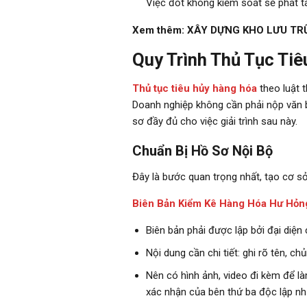
Việc đốt không kiểm soát sẽ phát t
Xem thêm:
XÂY DỰNG KHO LƯU TRỮ
Quy Trình Thủ Tục Ti
Thủ tục tiêu hủy hàng hóa
theo luật 
Doanh nghiệp không cần phải nộp văn bả
sơ đầy đủ cho việc giải trình sau này.
Chuẩn Bị Hồ Sơ Nội Bộ
Đây là bước quan trọng nhất, tạo cơ sở
Biên Bản Kiểm Kê Hàng Hóa Hư Hỏn
Biên bản phải được lập bởi đại diệ
Nội dung cần chi tiết: ghi rõ tên, c
Nên có hình ảnh, video đi kèm để là
xác nhận của bên thứ ba độc lập nh