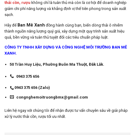
thải cồn, rượu
không chỉ là tuân thủ mà còn là cơ hội để doanh nghiệp
giảm chi phí năng lượng và khẳng định vị thế tiên phong trong sản xuất
sạch.
Ban Mê Xanh
Hãy để
đồng hành cùng bạn, biến dòng thải ô nhiễm
thành nguồn năng lượng quý giá, xây dựng một quy trình sản xuất hiệu
quả, bền vững và tuân thủ tuyệt đối các tiêu chuẩn pháp luật.
CÔNG TY TNHH XÂY DỰNG VÀ CÔNG NGHỆ MÔI TRƯỜNG BAN MÊ
XANH.
50 Trần Huy Liệu, Phường Buôn Ma Thuột, Đăk Lăk.
0943 375 656
0943 375 656 (Zalo)
congnghemoitruongbmx@gmail.com
Liên hệ ngay với chúng tôi để nhận được tư vấn chuyên sâu về giải pháp
xử lý nước thải cồn, rượu tối ưu nhất.