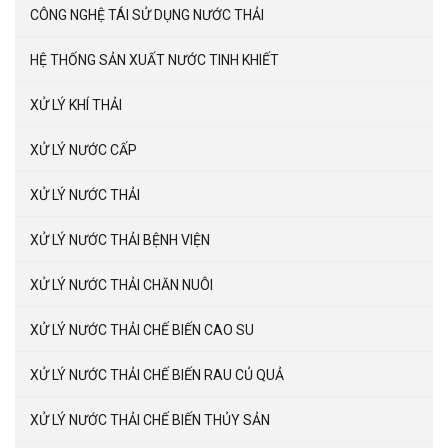
CÔNG NGHỆ TÁI SỬ DỤNG NƯỚC THẢI
HỆ THỐNG SẢN XUẤT NƯỚC TINH KHIẾT
XỬ LÝ KHÍ THẢI
XỬ LÝ NƯỚC CẤP
XỬ LÝ NƯỚC THẢI
XỬ LÝ NƯỚC THẢI BỆNH VIỆN
XỬ LÝ NƯỚC THẢI CHĂN NUÔI
XỬ LÝ NƯỚC THẢI CHẾ BIẾN CAO SU
XỬ LÝ NƯỚC THẢI CHẾ BIẾN RAU CỦ QUẢ
XỬ LÝ NƯỚC THẢI CHẾ BIẾN THỦY SẢN