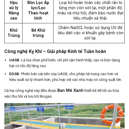
Hậu
Bồn Lọc Áp
Loại bỏ hoàn toàn các chất rắn lơ
xử lý
lực/Lọc
lửng mịn còn sót lại, một phần độ
Nâng
Than hoạt
màu và mùi hôi, đảm bảo nước đạt
cao
tính
tiêu chuẩn xả thải.
Châm NaOCL hoặc sử dụng UV để
Khử
Bể Khử
tiêu diệt các vi khuẩn gây bệnh còn
Trùng
trùng
sót lại.
Công nghệ Kỵ Khí – Giải pháp Kinh tế Tuần hoàn
UASB:
Là lựa chọn phổ biến, chi phí vận hành thấp, tạo ra bùn dạng
hạt có tốc độ lắng cao.
EGSB:
Phiên bản cải tiến của UASB, cho phép tải trọng cao hơn và
hiệu suất xử lý nhanh hơn, phù hợp với các nhà máy có công suất lớn.
Ban Mê Xanh
Cả hai công nghệ này đều được
thiết kế để tối ưu hóa
việc thu hồi và lưu trữ Biogas.