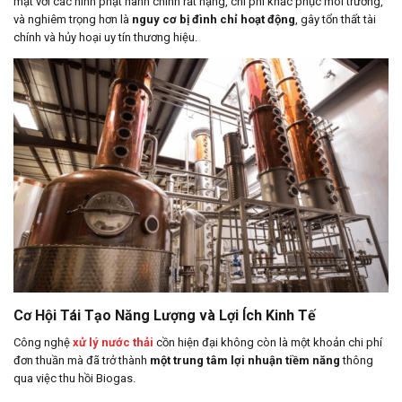
mặt với các hình phạt hành chính rất nặng, chi phí khắc phục môi trường,
và nghiêm trọng hơn là
nguy cơ bị đình chỉ hoạt động
, gây tổn thất tài
chính và hủy hoại uy tín thương hiệu.
Cơ Hội Tái Tạo Năng Lượng và Lợi Ích Kinh Tế
Công nghệ
xử lý nước thải
cồn hiện đại không còn là một khoản chi phí
đơn thuần mà đã trở thành
một trung tâm lợi nhuận tiềm năng
thông
qua việc thu hồi Biogas.