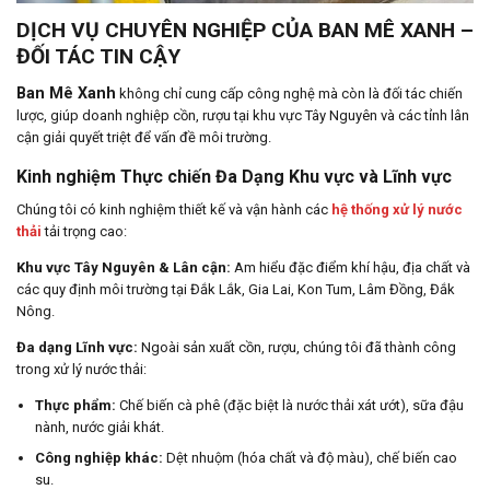
DỊCH VỤ CHUYÊN NGHIỆP CỦA BAN MÊ XANH –
ĐỐI TÁC TIN CẬY
Ban Mê Xanh
không chỉ cung cấp công nghệ mà còn là đối tác chiến
lược, giúp doanh nghiệp cồn, rượu tại khu vực Tây Nguyên và các tỉnh lân
cận giải quyết triệt để vấn đề môi trường.
Kinh nghiệm Thực chiến Đa Dạng Khu vực và Lĩnh vực
Chúng tôi có kinh nghiệm thiết kế và vận hành các
hệ thống xử lý nước
thải
tải trọng cao:
Khu vực Tây Nguyên & Lân cận:
Am hiểu đặc điểm khí hậu, địa chất và
các quy định môi trường tại Đắk Lắk, Gia Lai, Kon Tum, Lâm Đồng, Đắk
Nông.
Đa dạng Lĩnh vực:
Ngoài sản xuất cồn, rượu, chúng tôi đã thành công
trong xử lý nước thải:
Thực phẩm:
Chế biến cà phê (đặc biệt là nước thải xát ướt), sữa đậu
nành, nước giải khát.
Công nghiệp khác:
Dệt nhuộm (hóa chất và độ màu), chế biến cao
su.