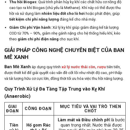
Thu hồi Biogas:
Quá trình phân hủy kỵ khí các chất hữu cơ nồng độ
cao tạo ra khí Biogas (chủ yếu là Methane). Khí này có thể được thu
hồi và sử dụng làm
nhiên liệu đốt cho lò hơi
hoặc phát điện, giúp
tiết kiệm chi phí năng lượng
đáng kể cho nhà máy.
Giảm Chi phí Vận hành:
Xử lý kỵ khí giúp giảm đáng kể tải lượng
COD từ 70% – 90%, giảm nhẹ gánh nặng cho hệ thống hiếu khí, kéo
theo
giảm chi phí điện năng
cho sục khí.
GIẢI PHÁP CÔNG NGHỆ CHUYÊN BIỆT CỦA BAN
MÊ XANH
Ban Mê Xanh
áp dụng quy trình
xử lý nước thải cồn, rượu
tiên tiến,
được thiết kế để giải quyết các vấn đề cốt lõi như nhiệt độ cao, pH thấp
và tải lượng hữu cơ cực lớn, đồng thời tối ưu hóa việc thu hồi năng lượng.
Quy Trình Xử Lý Đa Tầng Tập Trung vào Kỵ Khí
(Anaerobic)
GIAI
MỤC TIÊU VÀ VAI TRÒ THEN
CÔNG ĐOẠN
ĐOẠN
CHỐT
Làm mát và Điều chỉnh pH
là bước
Tiền
Hố gom Rác
quan trọng nhất. Nước thải được