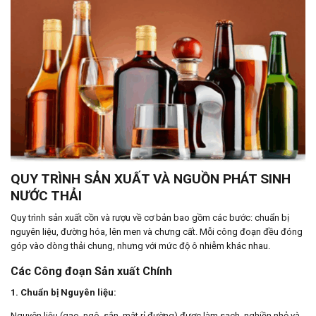
QUY TRÌNH SẢN XUẤT VÀ NGUỒN PHÁT SINH
NƯỚC THẢI
Quy trình sản xuất cồn và rượu về cơ bản bao gồm các bước: chuẩn bị
nguyên liệu, đường hóa, lên men và chưng cất. Mỗi công đoạn đều đóng
góp vào dòng thải chung, nhưng với mức độ ô nhiễm khác nhau.
Các Công đoạn Sản xuất Chính
1. Chuẩn bị Nguyên liệu:
Nguyên liệu (gạo, ngô, sắn, mật rỉ đường) được làm sạch, nghiền nhỏ và