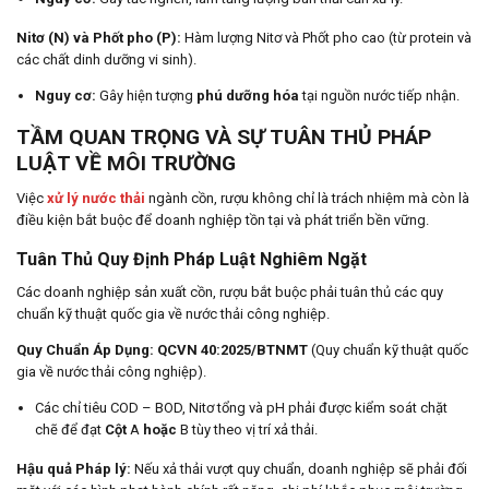
Nitơ (N) và Phốt pho (P):
Hàm lượng Nitơ và Phốt pho cao (từ protein và
các chất dinh dưỡng vi sinh).
Nguy cơ:
Gây hiện tượng
phú dưỡng hóa
tại nguồn nước tiếp nhận.
TẦM QUAN TRỌNG VÀ SỰ TUÂN THỦ PHÁP
LUẬT VỀ MÔI TRƯỜNG
Việc
xử lý nước thải
ngành cồn, rượu không chỉ là trách nhiệm mà còn là
điều kiện bắt buộc để doanh nghiệp tồn tại và phát triển bền vững.
Tuân Thủ Quy Định Pháp Luật Nghiêm Ngặt
Các doanh nghiệp sản xuất cồn, rượu bắt buộc phải tuân thủ các quy
chuẩn kỹ thuật quốc gia về nước thải công nghiệp.
Quy Chuẩn Áp Dụng:
QCVN 40:2025/BTNMT
(Quy chuẩn kỹ thuật quốc
gia về nước thải công nghiệp).
Các chỉ tiêu COD – BOD, Nitơ tổng và pH phải được kiểm soát chặt
chẽ để đạt
Cột
A
hoặc
B tùy theo vị trí xả thải.
Hậu quả Pháp lý:
Nếu xả thải vượt quy chuẩn, doanh nghiệp sẽ phải đối