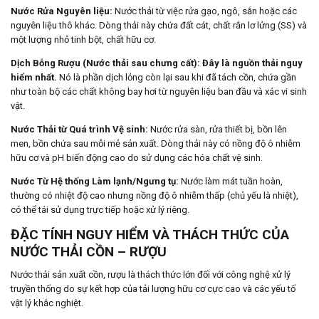
Nước Rửa Nguyên liệu:
Nước thải từ việc rửa gạo, ngô, sắn hoặc các
nguyên liệu thô khác. Dòng thải này chứa đất cát, chất rắn lơ lửng (SS) và
một lượng nhỏ tinh bột, chất hữu cơ.
Dịch Bỗng Rượu (Nước thải sau chưng cất):
Đây là nguồn thải nguy
hiểm nhất.
Nó là phần dịch lỏng còn lại sau khi đã tách cồn, chứa gần
như toàn bộ các chất không bay hơi từ nguyên liệu ban đầu và xác vi sinh
vật.
Nước Thải từ Quá trình Vệ sinh:
Nước rửa sàn, rửa thiết bị, bồn lên
men, bồn chứa sau mỗi mẻ sản xuất. Dòng thải này có nồng độ ô nhiễm
hữu cơ và pH biến động cao do sử dụng các hóa chất vệ sinh.
Nước Từ Hệ thống Làm lạnh/Ngưng tụ:
Nước làm mát tuần hoàn,
thường có nhiệt độ cao nhưng nồng độ ô nhiễm thấp (chủ yếu là nhiệt),
có thể tái sử dụng trực tiếp hoặc xử lý riêng.
ĐẶC TÍNH NGUY HIỂM VÀ THÁCH THỨC CỦA
NƯỚC THẢI CỒN – RƯỢU
Nước thải sản xuất cồn, rượu là thách thức lớn đối với công nghệ xử lý
truyền thống do sự kết hợp của tải lượng hữu cơ cực cao và các yếu tố
vật lý khắc nghiệt.