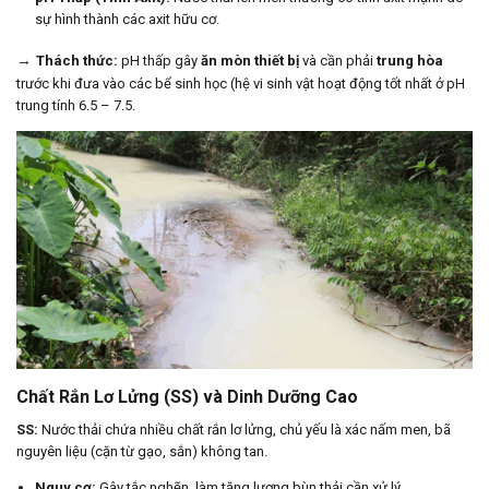
sự hình thành các axit hữu cơ.
→
Thách thức:
pH thấp gây
ăn mòn thiết bị
và cần phải
trung hòa
trước khi đưa vào các bể sinh học (hệ vi sinh vật hoạt động tốt nhất ở pH
trung tính 6.5 – 7.5.
Chất Rắn Lơ Lửng (SS) và Dinh Dưỡng Cao
SS:
Nước thải chứa nhiều chất rắn lơ lửng, chủ yếu là xác nấm men, bã
nguyên liệu (cặn từ gạo, sắn) không tan.
Nguy cơ:
Gây tắc nghẽn, làm tăng lượng bùn thải cần xử lý.