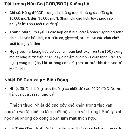
Tải Lượng Hữu Cơ (COD/BOD) Khổng Lồ
Chỉ số:
Nồng độCOD trong dịch bỗng rượu thường dao động từ
10,000 mg/L
đến
30,000 mg/L (thậm chí cao hơn, tùy thuộc vào
nguyên liệu như mật rỉ đường).
Thành phần:
Chủ yếu là các hợp chất hữu cơ dễ phân hủy như đường
chưa chuyển hóa hết, axit hữu cơ, glycerol, protein và các chất chiết
xuất từ nguyên liệu.
Nguy cơ:
Tải lượng hữu cơ cao làm
cạn kiệt oxy hòa tan (DO)
trong
môi trường nước tiếp nhận, gây ô nhiễm cục bộ và diện rộng. Cần áp
dụng công nghệ kỵ khí tải trọng cao để giảm tải trước khi đưa vào xử
lý hiếu khí.
Nhiệt Độ Cao và pH Biến Động
Nhiệt độ:
Dịch bỗng rượu thường có nhiệt độ cao 50-70 độ C. Do vừa
trải qua quá trình chưng cất.
→ Thách thức:
Nhiệt độ cao gây khó khăn trong việc vận
chuyển và đặc biệt là làm chết hệ vi sinh vật trong bể xử lý sinh
học nếu không có công đoạn
làm mát
thích hợp.
pH Thấp (Tính Axit):
Nước thải lên men thường có tính axit mạnh do