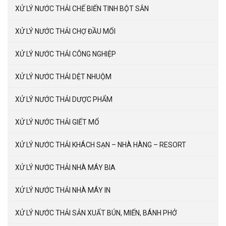
XỬ LÝ NƯỚC THẢI CHẾ BIẾN TINH BỘT SẮN
XỬ LÝ NƯỚC THẢI CHỢ ĐẦU MỐI
XỬ LÝ NƯỚC THẢI CÔNG NGHIỆP
XỬ LÝ NƯỚC THẢI DỆT NHUỘM
XỬ LÝ NƯỚC THẢI DƯỢC PHẨM
XỬ LÝ NƯỚC THẢI GIẾT MỔ
XỬ LÝ NƯỚC THẢI KHÁCH SẠN – NHÀ HÀNG – RESORT
XỬ LÝ NƯỚC THẢI NHÀ MÁY BIA
XỬ LÝ NƯỚC THẢI NHÀ MÁY IN
XỬ LÝ NƯỚC THẢI SẢN XUẤT BÚN, MIẾN, BÁNH PHỞ