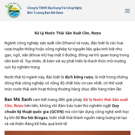
Bỏ
Công ty TNHH Xây Dựng Và Công Nghệ
qua
Môi Trường Ban Mê Xanh
nội
dung
Xử Lý Nước Thải Sản Xuất Cồn, Rượu
Ngành công nghiệp sản xuất cồn Ethanol và rượu, đặc biệt là các loại
rượu truyền thống hoặc công nghiệp từ nguyên liệu giàu tinh bột như
gạo, ngô, sắn (khoai mì) hay mật rỉ đường, đóng vai trò quan trọng trong
nền kinh tế. Tuy nhiên, đi kèm với sự phát triển là thách thức môi trường
cực kỳ nghiêm trọng.
Nước thải từ ngành này, đặc biệt là
dịch bỗng rượu
, là một trong những
dòng thải công nghiệp có nồng độ chất hữu cơ cao nhất, có thể vượt
mức nước thải sinh hoạt thông thường hàng chục đến hàng trăm lần.
Ban Mê Xanh
cam kết mang đến giải pháp
Xử lý Nước thải Sản xuất
Cồn, Rượu
tiên tiến, không chỉ đảm bảo tuân thủ nghiêm ngặt
Quy
chuẩn kỹ thuật quốc gia (QCVN)
mà còn tận dụng công nghệ sinh học
kỵ khí để
thu hồi Biogas
, biến chất thải thành nguồn năng lượng tái tạo
và cải thiện đáng kể hiệu quả kinh tế.