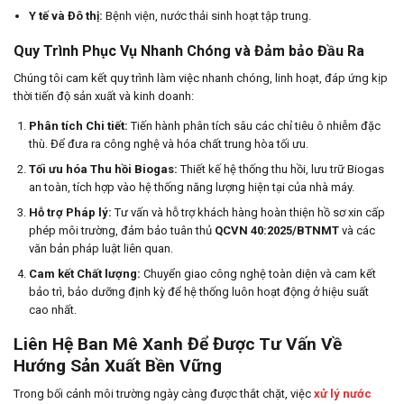
Y tế và Đô thị:
Bệnh viện, nước thải sinh hoạt tập trung.
Quy Trình Phục Vụ Nhanh Chóng và Đảm bảo Đầu Ra
Chúng tôi cam kết quy trình làm việc nhanh chóng, linh hoạt, đáp ứng kịp
thời tiến độ sản xuất và kinh doanh:
Phân tích Chi tiết:
Tiến hành phân tích sâu các chỉ tiêu ô nhiễm đặc
thù. Để đưa ra công nghệ và hóa chất trung hòa tối ưu.
Tối ưu hóa Thu hồi Biogas:
Thiết kế hệ thống thu hồi, lưu trữ Biogas
an toàn, tích hợp vào hệ thống năng lượng hiện tại của nhà máy.
Hỗ trợ Pháp lý:
Tư vấn và hỗ trợ khách hàng hoàn thiện hồ sơ xin cấp
phép môi trường, đảm bảo tuân thủ
QCVN 40:2025/BTNMT
và các
văn bản pháp luật liên quan.
Cam kết Chất lượng:
Chuyển giao công nghệ toàn diện và cam kết
bảo trì, bảo dưỡng định kỳ để hệ thống luôn hoạt động ở hiệu suất
cao nhất.
Liên Hệ Ban Mê Xanh Để Được Tư Vấn Về
Hướng Sản Xuất Bền Vững
Trong bối cảnh môi trường ngày càng được thắt chặt, việc
xử lý nước