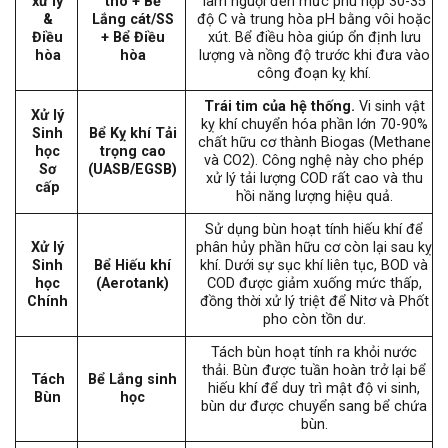
xử lý
thô + Bể
làm nguội đến mức phù hợp 30-35
&
Lắng cát/SS
độ C và trung hòa pH bằng vôi hoặc
Điều
+ Bể Điều
xút. Bể điều hòa giúp ổn định lưu
hòa
hòa
lượng và nồng độ trước khi đưa vào
công đoạn kỵ khí.
Trái tim của hệ thống.
Vi sinh vật
Xử lý
kỵ khí chuyển hóa phần lớn 70-90%
Sinh
Bể Kỵ khí Tải
chất hữu cơ thành Biogas (Methane
học
trọng cao
và CO2). Công nghệ này cho phép
Sơ
(UASB/EGSB)
xử lý tải lượng COD rất cao và thu
cấp
hồi năng lượng hiệu quả.
Sử dụng bùn hoạt tính hiếu khí để
Xử lý
phân hủy phần hữu cơ còn lại sau kỵ
Sinh
Bể Hiếu khí
khí. Dưới sự sục khí liên tục, BOD và
học
(Aerotank)
COD được giảm xuống mức thấp,
Chính
đồng thời xử lý triệt để Nitơ và Phốt
pho còn tồn dư.
Tách bùn hoạt tính ra khỏi nước
thải. Bùn được tuần hoàn trở lại bể
Tách
Bể Lắng sinh
hiếu khí để duy trì mật độ vi sinh,
Bùn
học
bùn dư được chuyển sang bể chứa
bùn.