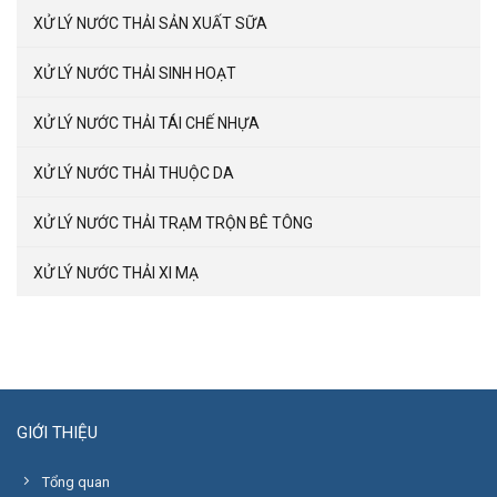
XỬ LÝ NƯỚC THẢI SẢN XUẤT SỮA
XỬ LÝ NƯỚC THẢI SINH HOẠT
XỬ LÝ NƯỚC THẢI TÁI CHẾ NHỰA
XỬ LÝ NƯỚC THẢI THUỘC DA
XỬ LÝ NƯỚC THẢI TRẠM TRỘN BÊ TÔNG
XỬ LÝ NƯỚC THẢI XI MẠ
GIỚI THIỆU
Tổng quan