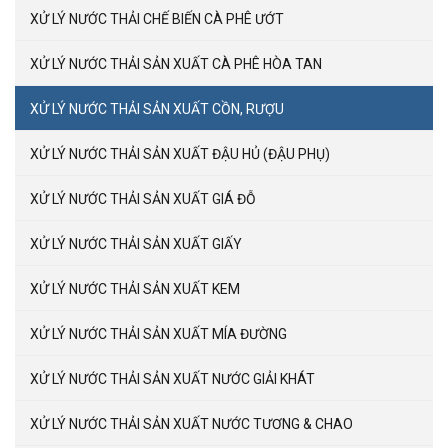
XỬ LÝ NƯỚC THẢI CHẾ BIẾN CÀ PHÊ ƯỚT
XỬ LÝ NƯỚC THẢI SẢN XUẤT CÀ PHÊ HÒA TAN
XỬ LÝ NƯỚC THẢI SẢN XUẤT CỒN, RƯỢU
XỬ LÝ NƯỚC THẢI SẢN XUẤT ĐẬU HỦ (ĐẬU PHỤ)
XỬ LÝ NƯỚC THẢI SẢN XUẤT GIÁ ĐỖ
XỬ LÝ NƯỚC THẢI SẢN XUẤT GIẤY
XỬ LÝ NƯỚC THẢI SẢN XUẤT KEM
XỬ LÝ NƯỚC THẢI SẢN XUẤT MÍA ĐƯỜNG
XỬ LÝ NƯỚC THẢI SẢN XUẤT NƯỚC GIẢI KHÁT
XỬ LÝ NƯỚC THẢI SẢN XUẤT NƯỚC TƯƠNG & CHAO