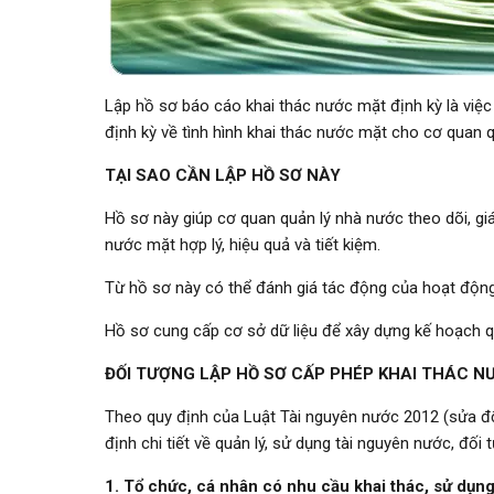
Lập hồ sơ báo cáo khai thác nước mặt định kỳ là việ
định kỳ về tình hình khai thác nước mặt cho cơ quan 
TẠI SAO CẦN LẬP HỒ SƠ NÀY
Hồ sơ này giúp cơ quan quản lý nhà nước theo dõi, gi
nước mặt hợp lý, hiệu quả và tiết kiệm.
Từ hồ sơ này có thể đánh giá tác động của hoạt độn
Hồ sơ cung cấp cơ sở dữ liệu để xây dựng kế hoạch q
ĐỐI TƯỢNG LẬP HỒ SƠ CẤP PHÉP KHAI THÁC N
Theo quy định của Luật Tài nguyên nước 2012 (sửa đ
định chi tiết về quản lý, sử dụng tài nguyên nước, đố
1. Tổ chức, cá nhân có nhu cầu khai thác, sử dụn