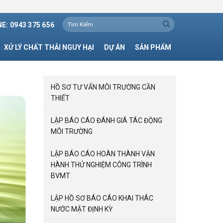
Tìm
E: 0943 375 656
kiếm:
XỬ LÝ CHẤT THẢI NGUY HẠI
DỰ ÁN
SẢN PHẨM
HỒ SƠ TƯ VẤN MÔI TRƯỜNG CẦN
THIẾT
LẬP BÁO CÁO ĐÁNH GIÁ TÁC ĐỘNG
MÔI TRƯỜNG
LẬP BÁO CÁO HOÀN THÀNH VẬN
HÀNH THỬ NGHIỆM CÔNG TRÌNH
BVMT
LẬP HỒ SƠ BÁO CÁO KHAI THÁC
NƯỚC MẶT ĐỊNH KỲ