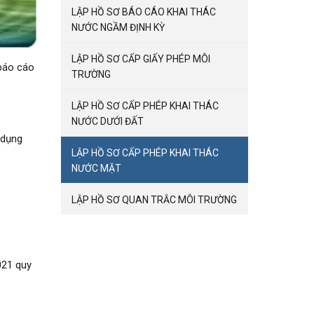
LẬP HỒ SƠ BÁO CÁO KHAI THÁC
NƯỚC NGẦM ĐỊNH KỲ
LẬP HỒ SƠ CẤP GIẤY PHÉP MÔI
 báo cáo
TRƯỜNG
LẬP HỒ SƠ CẤP PHÉP KHAI THÁC
NƯỚC DƯỚI ĐẤT
 dụng
LẬP HỒ SƠ CẤP PHÉP KHAI THÁC
NƯỚC MẶT
LẬP HỒ SƠ QUAN TRẮC MÔI TRƯỜNG
021 quy