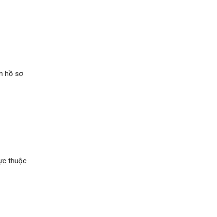
n hồ sơ
rực thuộc