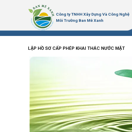
Bỏ
qua
Công ty TNHH Xây Dựng Và Công Nghệ
nội
Môi Trường Ban Mê Xanh
dung
LẬP HỒ SƠ CẤP PHÉP KHAI THÁC NƯỚC MẶT