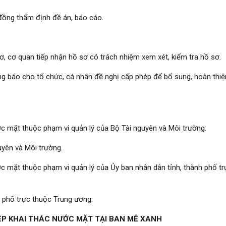
i đồng thẩm định đề án, báo cáo.
ơ, cơ quan tiếp nhận hồ sơ có trách nhiệm xem xét, kiểm tra hồ sơ.
ng báo cho tổ chức, cá nhân đề nghị cấp phép để bổ sung, hoàn thiệ
ớc mặt thuộc phạm vi quản lý của Bộ Tài nguyên và Môi trường:
uyên và Môi trường.
c mặt thuộc phạm vi quản lý của Ủy ban nhân dân tỉnh, thành phố t
h phố trực thuộc Trung ương.
HÉP KHAI THÁC NƯỚC MẶT TẠI BAN MÊ XANH