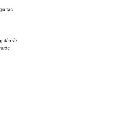
giá tác
g dẫn về
 nước