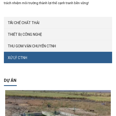
trách nhiệm môi trường thành lợi thế cạnh tranh bền vững!
TÁI CHẾ CHẤT THẢI
THIẾT BỊ CÔNG NGHỆ
THU GOM VẬN CHUYỂN CTNH
XỬ LÝ CTNH
DỰ ÁN