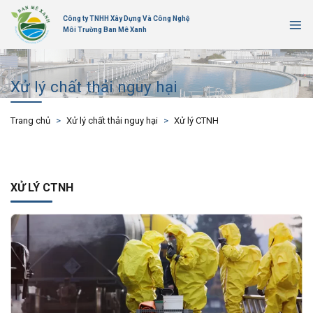
Bỏ
Công ty TNHH Xây Dựng Và Công Nghệ
qua
Môi Trường Ban Mê Xanh
nội
dung
Xử lý chất thải nguy hại
Trang chủ
>
Xử lý chất thải nguy hại
>
Xử lý CTNH
XỬ LÝ CTNH