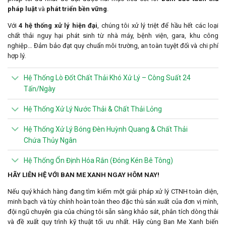
pháp luật
và
phát triển bền vững
.
Với
4 hệ thống xử lý hiện đại
, chúng tôi xử lý triệt để hầu hết các loại
chất thải nguy hại phát sinh từ nhà máy, bệnh viện, gara, khu công
nghiệp… Đảm bảo đạt quy chuẩn môi trường, an toàn tuyệt đối và chi phí
hợp lý.
Hệ Thống Lò Đốt Chất Thải Khó Xử Lý – Công Suất 24
Tấn/Ngày
Hệ Thống Xử Lý Nước Thải & Chất Thải Lỏng
Hệ Thống Xử Lý Bóng Đèn Huỳnh Quang & Chất Thải
Chứa Thủy Ngân
Hệ Thống Ổn Định Hóa Rắn (Đóng Kén Bê Tông)
HÃY LIÊN HỆ VỚI BAN ME XANH NGAY HÔM NAY!
Nếu quý khách hàng đang tìm kiếm một giải pháp xử lý CTNH toàn diện,
minh bạch và tùy chỉnh hoàn toàn theo đặc thù sản xuất của đơn vị mình,
đội ngũ chuyên gia của chúng tôi sẵn sàng khảo sát, phân tích dòng thải
và đề xuất quy trình kỹ thuật tối ưu nhất. Hãy cùng Ban Me Xanh biến