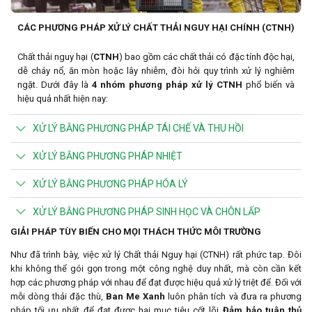
CÁC PHƯƠNG PHÁP XỬ LÝ CHẤT THẢI NGUY HẠI CHÍNH (CTNH)
Chất thải nguy hại (
CTNH
) bao gồm các chất thải có đặc tính độc hại,
dễ cháy nổ, ăn mòn hoặc lây nhiễm, đòi hỏi quy trình xử lý nghiêm
ngặt. Dưới đây là
4 nhóm phương pháp xử lý CTNH
phổ biến và
hiệu quả nhất hiện nay:
XỬ LÝ BẰNG PHƯƠNG PHÁP TÁI CHẾ VÀ THU HỒI
XỬ LÝ BẰNG PHƯƠNG PHÁP NHIỆT
XỬ LÝ BẰNG PHƯƠNG PHÁP HÓA LÝ
XỬ LÝ BẰNG PHƯƠNG PHÁP SINH HỌC VÀ CHÔN LẤP
GIẢI PHÁP TÙY BIẾN CHO MỌI THÁCH THỨC MÔI TRƯỜNG
Như đã trình bày, việc xử lý Chất thải Nguy hại (CTNH) rất phức tap. Đôi
khi không thể gói gọn trong một công nghệ duy nhất, mà còn cần kết
hợp các phương pháp với nhau để đạt được hiệu quả xử lý triệt để. Đối với
mỗi dòng thải đặc thù,
Ban Me Xanh
luôn phân tích và đưa ra phương
pháp tối ưu nhất để đạt được hai mục tiêu cốt lõi
Đảm bảo tuân thủ