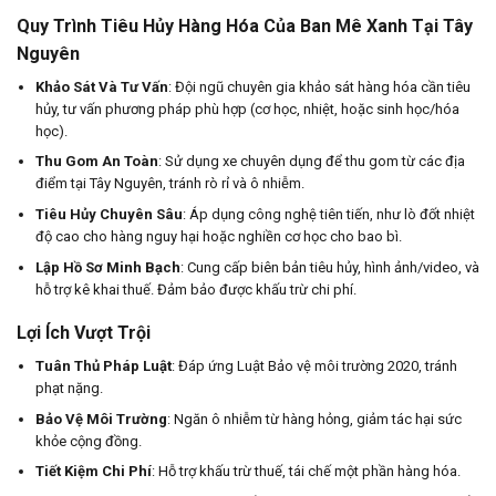
Quy Trình Tiêu Hủy Hàng Hóa Của Ban Mê Xanh Tại Tây
Nguyên
Khảo Sát Và Tư Vấn
: Đội ngũ chuyên gia khảo sát hàng hóa cần tiêu
hủy, tư vấn phương pháp phù hợp (cơ học, nhiệt, hoặc sinh học/hóa
học).
Thu Gom An Toàn
: Sử dụng xe chuyên dụng để thu gom từ các địa
điểm tại Tây Nguyên, tránh rò rỉ và ô nhiễm.
Tiêu Hủy Chuyên Sâu
: Áp dụng công nghệ tiên tiến, như lò đốt nhiệt
độ cao cho hàng nguy hại hoặc nghiền cơ học cho bao bì.
Lập Hồ Sơ Minh Bạch
: Cung cấp biên bản tiêu hủy, hình ảnh/video, và
hỗ trợ kê khai thuế. Đảm bảo được khấu trừ chi phí.
Lợi Ích Vượt Trội
Tuân Thủ Pháp Luật
: Đáp ứng Luật Bảo vệ môi trường 2020, tránh
phạt nặng.
Bảo Vệ Môi Trường
: Ngăn ô nhiễm từ hàng hỏng, giảm tác hại sức
khỏe cộng đồng.
Tiết Kiệm Chi Phí
: Hỗ trợ khấu trừ thuế, tái chế một phần hàng hóa.