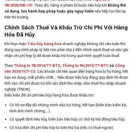
98/2020/NĐ-CP
. Theo đó, hàng vi phạm bị buộc tiêu hủy khi
không thể
sử dụng, lưu hành hợp pháp hoặc gây nguy hiểm
nếu tiếp tục tồn tại
trên thị trường.
Chính Sách Thuế Và Khấu Trừ Chi Phí Với Hàng
Hóa Đã Hủy
Khi thực hiện
Tiêu hủy hàng hóa
doanh nghiệp không chỉ cần tuân thủ
đúng quy trình pháp lý. Mà còn phải chú ý đến chính sách thuế và việc ghi
nhận chi phí hợp lý để được khấu trừ trong quá trình quyết toán thuế.
Theo
Thông tư 78/2014/TT-BTC
,
Thông tư 96/2015/TT-BTC
và
Công
văn 3529/TCT-CS
. Các khoản chi liên quan đến hàng hóa bị hư hỏng, hết
hạn sử dụng, mất phẩm chất,… Nếu được tiêu hủy đúng quy định thì được
tính vào chi phí được trừ khi xác định thu nhập chịu thuế thu nhập doanh
nghiệp (TNDN).
Điều kiện để chi phí tiêu hủy hàng hóa được khấu trừ:
Có hồ sơ đầy đủ chứng minh việc hư hỏng, hết hạn (biên bản kiểm kê,
hình ảnh minh chứng,…).
Có quyết định tiêu hủy, biên bản tiêu hủy có chữ ký hội đồng tiêu hủy.
Có hóa đơn chi phí tiêu hủy từ bên thứ ba (nếu có thuê ngoài).