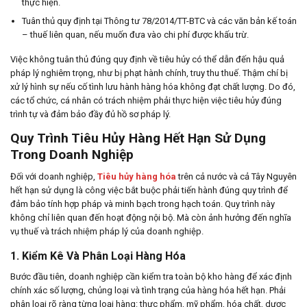
thực hiện.
Tuân thủ quy định tại Thông tư 78/2014/TT-BTC và các văn bản kế toán
– thuế liên quan, nếu muốn đưa vào chi phí được khấu trừ.
Việc không tuân thủ đúng quy định về tiêu hủy có thể dẫn đến hậu quả
pháp lý nghiêm trọng, như bị phạt hành chính, truy thu thuế. Thậm chí bị
xử lý hình sự nếu cố tình lưu hành hàng hóa không đạt chất lượng. Do đó,
các tổ chức, cá nhân có trách nhiệm phải thực hiện việc tiêu hủy đúng
trình tự và đảm bảo đầy đủ hồ sơ pháp lý.
Quy Trình Tiêu Hủy Hàng Hết Hạn Sử Dụng
Trong Doanh Nghiệp
Đối với doanh nghiệp,
Tiêu hủy hàng hóa
trên cả nước và cả Tây Nguyên
hết hạn sử dụng là công việc bắt buộc phải tiến hành đúng quy trình để
đảm bảo tính hợp pháp và minh bạch trong hạch toán. Quy trình này
không chỉ liên quan đến hoạt động nội bộ. Mà còn ảnh hưởng đến nghĩa
vụ thuế và trách nhiệm pháp lý của doanh nghiệp.
1. Kiểm Kê Và Phân Loại Hàng Hóa
Bước đầu tiên, doanh nghiệp cần kiểm tra toàn bộ kho hàng để xác định
chính xác số lượng, chủng loại và tình trạng của hàng hóa hết hạn. Phải
phân loại rõ ràng từng loại hàng: thực phẩm, mỹ phẩm, hóa chất, dược