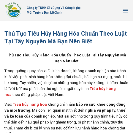
Bỏ
Công ty TNHH Xây Dựng Và Công Nghệ
qua
Môi Trường Ban Mê Xanh
nội
dung
Thủ Tục Tiêu Hủy Hàng Hóa Chuẩn Theo Luật
Tại Tây Nguyên Mà Bạn Nên Biết
Thủ Tục Tiêu Hủy Hàng Hóa Chuẩn Theo Luật Tại Tây Nguyên Mà
Bạn Nên Biết
Trong guồng quay sản xuất, kinh doanh, không doanh nghiệp nào tránh
khỏi việc phát sinh hàng hóa không đạt chuẩn, hết hạn sử dụng, hoặc bị
hư hỏng. Tuy nhiên, việc loại bỏ những hàng hóa này không chỉ đơn thuần
là “vứt bỏ” mà phải tuân thủ nghiêm ngặt quy trình
Tiêu hủy hàng
hóa
theo đúng pháp luật Việt Nam.
Việc
Tiêu hủy hàng hóa
không chỉ nhằm
bảo vệ sức khỏe cộng đồng
và môi trường
. Mà còn liên quan mật thiết đến
nghĩa vụ pháp lý, thuế
và kế toán
của doanh nghiệp. Một sai sót nhỏ trong quy trình tiêu hủy có
thể dẫn đến hậu quả pháp lý nghiêm trọng, bị phạt hành chính, truy thu
thuế. Thậm chí bị xử lý hình sự nếu cố tình lưu hành hàng hóa không đạt