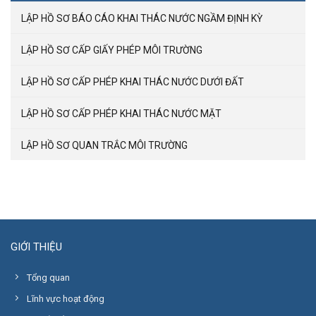
LẬP HỒ SƠ BÁO CÁO KHAI THÁC NƯỚC NGẦM ĐỊNH KỲ
LẬP HỒ SƠ CẤP GIẤY PHÉP MÔI TRƯỜNG
LẬP HỒ SƠ CẤP PHÉP KHAI THÁC NƯỚC DƯỚI ĐẤT
LẬP HỒ SƠ CẤP PHÉP KHAI THÁC NƯỚC MẶT
LẬP HỒ SƠ QUAN TRẮC MÔI TRƯỜNG
GIỚI THIỆU
Tổng quan
Lĩnh vực hoạt động