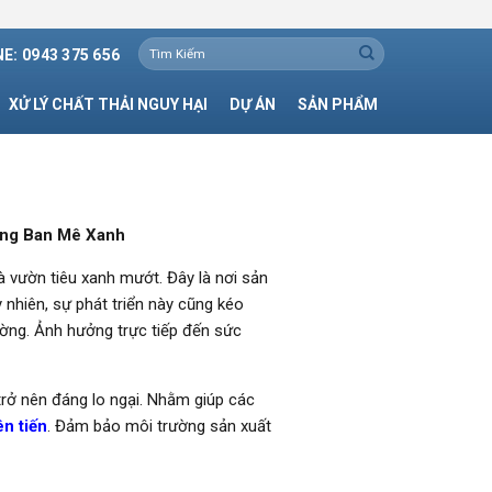
Tìm
E: 0943 375 656
kiếm:
XỬ LÝ CHẤT THẢI NGUY HẠI
DỰ ÁN
SẢN PHẨM
ùng Ban Mê Xanh
 vườn tiêu xanh mướt. Đây là nơi sản
 nhiên, sự phát triển này cũng kéo
ường. Ảnh hưởng trực tiếp đến sức
trở nên đáng lo ngại. Nhằm giúp các
ên tiến
. Đảm bảo môi trường sản xuất