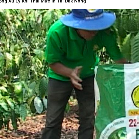
ống Xử Lý Khí Thải Mực In Tại Đắk Nông