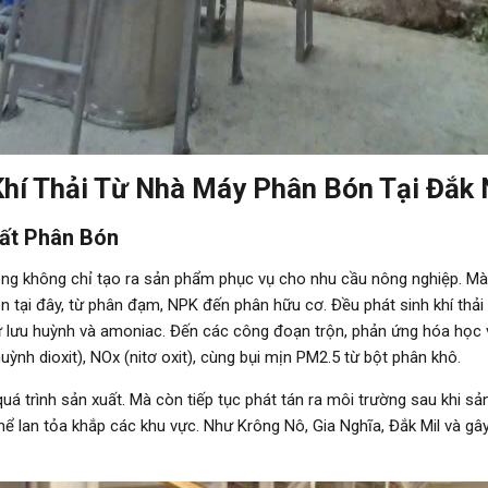
hí Thải Từ Nhà Máy Phân Bón Tại Đắk
uất Phân Bón
ông không chỉ tạo ra sản phẩm phục vụ cho nhu cầu nông nghiệp. Mà
 tại đây, từ phân đạm, NPK đến phân hữu cơ. Đều phát sinh khí thải 
hư lưu huỳnh và amoniac. Đến các công đoạn trộn, phản ứng hóa học 
ỳnh dioxit), NOx (nitơ oxit), cùng bụi mịn PM2.5 từ bột phân khô.
 quá trình sản xuất. Mà còn tiếp tục phát tán ra môi trường sau khi 
ể lan tỏa khắp các khu vực. Như Krông Nô, Gia Nghĩa, Đắk Mil và g