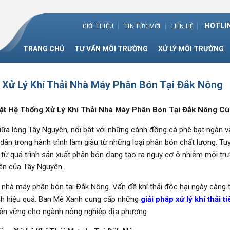
HOTLIN
GIỚI THIỆU
TIN TỨC MỚI
LIÊN HỆ
TRANG CHỦ
TƯ VẤN MÔI TRƯỜNG
XỬ LÝ MÔI TRƯỜNG
 Xử Lý Khí Thải Nhà Máy Phân Bón Tại Đắk Nông
Đặt Hệ Thống Xử Lý Khí Thải Nhà Máy Phân Bón Tại Đắk Nông C
ữa lòng Tây Nguyên, nổi bật với những cánh đồng cà phê bạt ngàn và
dân trong hành trình làm giàu từ những loại phân bón chất lượng. Tuy
i từ quá trình sản xuất phân bón đang tạo ra nguy cơ ô nhiễm môi tr
iên của Tây Nguyên.
 nhà máy phân bón tại Đắk Nông. Vấn đề khí thải độc hại ngày càng 
ch hiệu quả. Ban Mê Xanh cung cấp những
giải pháp xử lý khí thải ti
 bền vững cho ngành nông nghiệp địa phương.