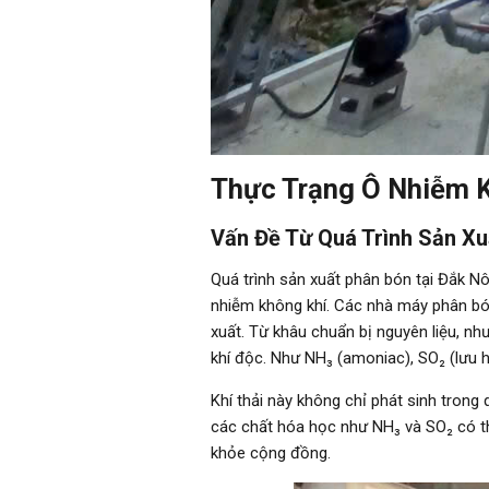
Thực Trạng Ô Nhiễm K
Vấn Đề Từ Quá Trình Sản X
Quá trình sản xuất phân bón tại Đắk N
nhiễm không khí. Các nhà máy phân bón
xuất. Từ khâu chuẩn bị nguyên liệu, n
khí độc. Như NH₃ (amoniac), SO₂ (lưu hu
Khí thải này không chỉ phát sinh trong
các chất hóa học như NH₃ và SO₂ có th
khỏe cộng đồng.