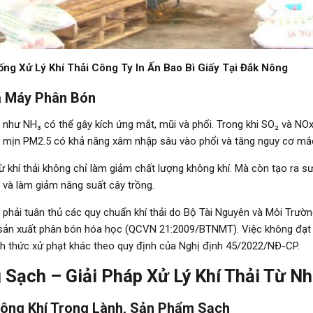
ống Xử Lý Khí Thải Công Ty In Ấn Bao Bì Giấy Tại Đắk Nông
hà Máy Phân Bón
như NH₃ có thể gây kích ứng mắt, mũi và phổi. Trong khi SO₂ và NOx
ụi mịn PM2.5 có khả năng xâm nhập sâu vào phổi và tăng nguy cơ mắ
ừ khí thải không chỉ làm giảm chất lượng không khí. Mà còn tạo ra
 và làm giảm năng suất cây trồng.
hải tuân thủ các quy chuẩn khí thải do Bộ Tài Nguyên và Môi Trường
ệp sản xuất phân bón hóa học (QCVN 21:2009/BTNMT). Việc không đạt
nh thức xử phạt khác theo quy định của Nghị định 45/2022/NĐ-CP.
 Sạch – Giải Pháp Xử Lý Khí Thải Từ 
ông Khí Trong Lành, Sản Phẩm Sạch