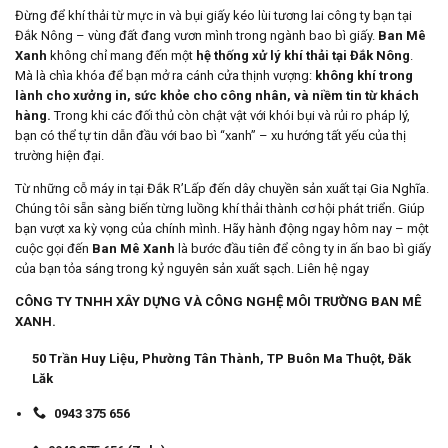
Đừng để khí thải từ mực in và bụi giấy kéo lùi tương lai công ty bạn tại
Đắk Nông – vùng đất đang vươn mình trong ngành bao bì giấy.
Ban Mê
Xanh
không chỉ mang đến một
hệ thống xử lý khí thải tại Đắk Nông
.
Mà là chìa khóa để bạn mở ra cánh cửa thịnh vượng:
không khí trong
lành cho xưởng in, sức khỏe cho công nhân, và niềm tin từ khách
hàng.
Trong khi các đối thủ còn chật vật với khói bụi và rủi ro pháp lý,
bạn có thể tự tin dẫn đầu với bao bì “xanh” – xu hướng tất yếu của thị
trường hiện đại.
Từ những cỗ máy in tại Đắk R’Lấp đến dây chuyền sản xuất tại Gia Nghĩa.
Chúng tôi sẵn sàng biến từng luồng khí thải thành cơ hội phát triển. Giúp
bạn vượt xa kỳ vọng của chính mình. Hãy hành động ngay hôm nay – một
cuộc gọi đến
Ban Mê Xanh
là bước đầu tiên để công ty in ấn bao bì giấy
của bạn tỏa sáng trong kỷ nguyên sản xuất sạch. Liên hệ ngay
CÔNG TY TNHH XÂY DỰNG VÀ CÔNG NGHỆ MÔI TRƯỜNG BAN MÊ
XANH.
50 Trần Huy Liệu, Phường Tân Thành, TP Buôn Ma Thuột, Đăk
Lăk
0943 375 656