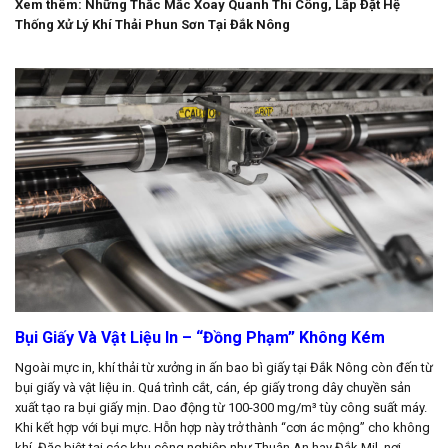
Xem thêm:
Những Thắc Mắc Xoay Quanh Thi Công, Lắp Đặt Hệ
Thống Xử Lý Khí Thải Phun Sơn Tại Đắk Nông
Bụi Giấy Và Vật Liệu In – “Đồng Phạm” Không Kém
Ngoài mực in, khí thải từ xưởng in ấn bao bì giấy tại Đắk Nông còn đến từ
bụi giấy và vật liệu in. Quá trình cắt, cán, ép giấy trong dây chuyền sản
xuất tạo ra bụi giấy mịn. Dao động từ 100-300 mg/m³ tùy công suất máy.
Khi kết hợp với bụi mực. Hỗn hợp này trở thành “cơn ác mộng” cho không
khí. Đặc biệt tại các khu công nghiệp như Thuận An hay Đắk Mil, nơi