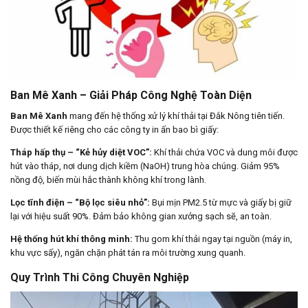
Ban Mê Xanh – Giải Pháp Công Nghệ Toàn Diện
Ban Mê Xanh
mang đến hệ thống xử lý khí thải tại Đắk Nông tiên tiến.
Được thiết kế riêng cho các công ty in ấn bao bì giấy:
Tháp hấp thụ – “Kẻ hủy diệt VOC”:
Khí thải chứa VOC và dung môi được
hút vào tháp, nơi dung dịch kiềm (NaOH) trung hòa chúng. Giảm 95%
nồng độ, biến mùi hắc thành không khí trong lành.
Lọc tĩnh điện – “Bộ lọc siêu nhỏ”:
Bụi mịn PM2.5 từ mực và giấy bị giữ
lại với hiệu suất 90%. Đảm bảo không gian xưởng sạch sẽ, an toàn.
Hệ thống hút khí thông minh:
Thu gom khí thải ngay tại nguồn (máy in,
khu vực sấy), ngăn chặn phát tán ra môi trường xung quanh.
Quy Trình Thi Công Chuyên Nghiệp