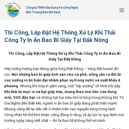
Bỏ
Công ty TNHH Xây Dựng Và Công Nghệ
qua
Môi Trường Ban Mê Xanh
nội
dung
Thi Công, Lắp Đặt Hệ Thống Xử Lý Khí Thải
Công Ty In Ấn Bao Bì Giấy Tại Đắk Nông
Thi Công, Lắp Đặt Hệ Thống Xử Lý Khí Thải Công Ty In Ấn Bao Bì
Giấy Tại Đắk Nông
Hãy tưởng tượng bạn đứng giữa lòng Đắk Nông – vùng đất bazan đỏ
rực.
Nơi những bao bì giấy tinh xảo cho cà phê, nông sản ra đời từ
các xưởng in ấn hiện đại nhằm phục vụ trong nước và xuất khẩu 4
phương.
Nhưng khi máy in gầm vang, một “lớp sương” vô hình trỗi dậy.
Khí thải từ mực in và bụi giấy mịn, mang theo mùi hắc của dung
môi, VOC độc hại
, và những hạt bụi siêu nhỏ lơ lửng trong không khí. Từ
Gia Nghĩa đến Đắk Mil, ngành in ấn bao bì giấy đang phát triển mạnh.
Nhưng cũng để lại dấu vết ô nhiễm trên cao nguyên từng trong lành.
Công nhân hít thở khó khăn, cộng đồng lo lắng, và áp lực từ quy định môi
trường ngày càng siết chặt – đó là thực tế không thể né tránh.