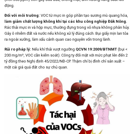
động.
Đối với môi trường:
VOC từ mực in góp phần tạo sương mù quang hóa,
làm giảm chất lượng không khí tại các khu công nghiệp Đắk Nông.
Rác thải mực in và hộp mực, thường đựng trong vỏ nhựa không phân hủy.
Gây ô nhiễm đất và nước nếu không xử lý đúng cách. Bụi giấy mịn lan tỏa
ra ngoài xưởng, làm xấu cảnh quan cao nguyên vốn trong lành.
Rủi ro pháp lý:
Nếu khí thải vượt ngưỡng
QCVN 19:2009/BTNMT
(bụi <
200 mg/m³, VOC cần kiểm soát). Công ty đối mặt với mức phạt lên đến 2
tỷ đồng theo Nghị định 45/2022/NĐ-CP. Thậm chí bị đình chỉ sản xuất –
một cái giá quá đắt cho sự chủ quan.