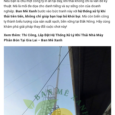
Nếu bạn là chủ một công ty in ấn tại đây, khí thải không chỉ là vấn đề kỹ
thuật. Mà là mối đe dọa cho danh tiếng và sự sống còn của doanh
nghiệp.
Ban Mê Xanh
bước vào bức tranh này với
hệ thống xử lý khí
thải tiên tiến, không chỉ giúp bạn loại bỏ khói bụi.
Mà còn biến công
ty thành biểu tượng của sản xuất sạch, bền vững tại Đắk Nông. Hãy cùng
khám phá giải pháp thay đổi cuộc chơi này!
Xem thêm:
Thi Công, Lắp Đặt Hệ Thống Xử Lý Khí Thải Nhà Máy
Phân Bón Tại Gia Lai – Ban Mê Xanh