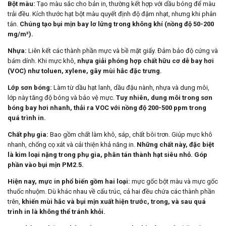
Bột màu:
Tạo màu sắc cho bản in, thường kết hợp với dầu bóng để màu
trải đều. Kích thước hạt bột màu quyết định độ đậm nhạt, nhưng khi phân
tán.
Chúng tạo bụi mịn bay lơ lửng trong không khí (nồng độ 50-200
mg/m³).
Nhựa:
Liên kết các thành phần mực và bề mặt giấy. Đảm bảo độ cứng và
bám dính. Khi mực khô,
nhựa giải phóng hợp chất hữu cơ dễ bay hơi
(VOC) như toluen, xylene, gây mùi hắc đặc trưng.
Lớp sơn bóng:
Làm từ dầu hạt lanh, dầu đậu nành, nhựa và dung môi,
lớp này tăng độ bóng và bảo vệ mực.
Tuy nhiên, dung môi trong sơn
bóng bay hơi nhanh, thải ra VOC với nồng độ 200-500 ppm trong
quá trình in.
Chất phụ gia:
Bao gồm chất làm khô, sáp, chất bôi trơn. Giúp mực khô
nhanh, chống cọ xát và cải thiện khả năng in.
Những chất này, đặc biệt
là kim loại nặng trong phụ gia, phân tán thành hạt siêu nhỏ. Góp
phần vào bụi mịn PM2.5.
Hiện nay, mực in phổ biến gồm hai loại:
mực gốc bột màu và mực gốc
thuốc nhuộm. Dù khác nhau về cấu trúc, cả hai đều chứa các thành phần
trên,
khiến mùi hắc và bụi mịn xuất hiện trước, trong, và sau quá
trình in là không thể tránh khỏi.