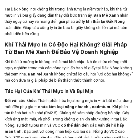
Tại Đắk Nông, nơi không khí trong lành từng là niềm tự hào, khí thải từ
mực in và bụi giấy đang dần thay đổi bức tranh ấy.
Ban Mê Xanh
nhận
thấy nguy cơ này và mang đến giải pháp
xử lý khí thải tại Đắk Nông
toàn diện. Giúp các công ty in ấn bao bì giấy không chỉ tồn tại mà còn
phát triển bền vững.
Khí Thải Mực In Có Độc Hại Không? Giải Pháp
Từ Ban Mê Xanh Để Bảo Vệ Doanh Nghiệp
Khí thải từ xưởng in không chỉ là mùi khó chịu . Nó ẩn chứa những mối
nguy nghiêm trọng mà các công ty in ấn bao bì giấy tại Đắk Nông không
thể xem nhẹ.
Ban Mê Xanh
không chỉ trả lời câu hỏi “Có độc hại không?”
mà còn đưa ra giải pháp để biến thách thức thành cơ hội.
Tác Hại Của Khí Thải Mực In Và Bụi Mịn
Đối với sức khỏe:
Thành phần hóa học trong mực in – từ bột màu, dung
môi đến phụ gia –
chứa kim loại nặng như chì, cadmium.
Khi phân
tán thành hạt siêu nhỏ (PM2.5). Chúng dễ xâm nhập đường hô hấp. Gây
kích ứng mắt, mũi, và phổi. Trong không gian kín như xưởng in tại Đắk
Nông, sự tích tụ bụi mịn và VOC
có thể dẫn đến các vấn đề hô hấp
mãn tính.
Đặc biệt với công nhân tiếp xúc lâu dài. Nồng độ VOC cao
(trên 300 ppm) còn gây đau đầu, chóng mặt, ảnh hưởng năng suất lao