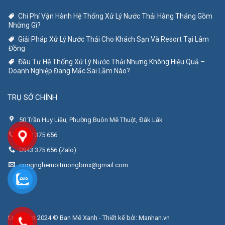
Chi Phí Vận Hành Hệ Thống Xử Lý Nước Thải Hàng Tháng Gồm
Những Gì?
Giải Pháp Xử Lý Nước Thải Cho Khách Sạn Và Resort Tại Lâm
Đồng
Đầu Tư Hệ Thống Xử Lý Nước Thải Nhưng Không Hiệu Quả –
Doanh Nghiệp Đang Mắc Sai Lầm Nào?
TRỤ SỞ CHÍNH
50 Trần Huy Liệu, Phường Buôn Mê Thuột, Đăk Lăk
0943 375 656
0943 375 656 (Zalo)
congnghemoitruongbmx@gmail.com
Copyright 2024 © Ban Mê Xanh - Thiết kế bởi:
Manhan.vn