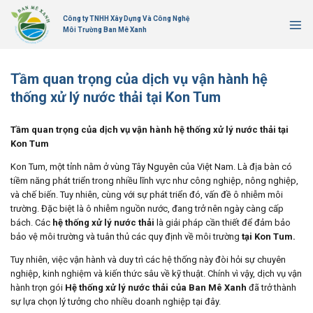
Bỏ
Công ty TNHH Xây Dựng Và Công Nghệ
qua
Môi Trường Ban Mê Xanh
nội
dung
Tầm quan trọng của dịch vụ vận hành hệ
thống xử lý nước thải tại Kon Tum
Tầm quan trọng của dịch vụ vận hành hệ thống xử lý nước thải tại
Kon Tum
Kon Tum, một tỉnh nằm ở vùng Tây Nguyên của Việt Nam. Là địa bàn có
tiềm năng phát triển trong nhiều lĩnh vực như công nghiệp, nông nghiệp,
và chế biến. Tuy nhiên, cùng với sự phát triển đó, vấn đề ô nhiễm môi
trường. Đặc biệt là ô nhiễm nguồn nước, đang trở nên ngày càng cấp
bách. Các
hệ thống xử lý nước thải
là giải pháp cần thiết để đảm bảo
bảo vệ môi trường và tuân thủ các quy định về môi trường
tại Kon Tum.
Tuy nhiên, việc vận hành và duy trì các hệ thống này đòi hỏi sự chuyên
nghiệp, kinh nghiệm và kiến thức sâu về kỹ thuật. Chính vì vậy, dịch vụ vận
hành trọn gói
Hệ thống xử lý nước thải của Ban Mê Xanh
đã trở thành
sự lựa chọn lý tưởng cho nhiều doanh nghiệp tại đây.