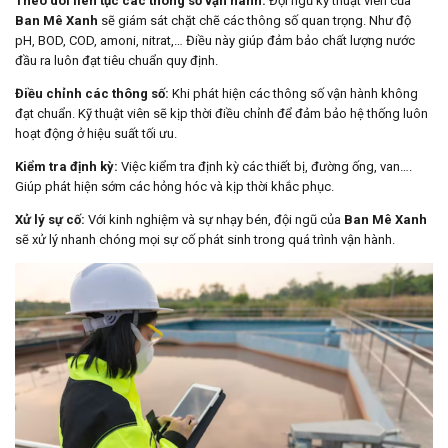
Theo dõi liên tục các thông số vận hành:
Đội ngũ kỹ thuật viên của
Ban Mê Xanh
sẽ giám sát chặt chẽ các thông số quan trọng. Như độ
pH, BOD, COD, amoni, nitrat,… Điều này giúp đảm bảo chất lượng nước
đầu ra luôn đạt tiêu chuẩn quy định.
Điều chỉnh các thông số:
Khi phát hiện các thông số vận hành không
đạt chuẩn. Kỹ thuật viên sẽ kịp thời điều chỉnh để đảm bảo hệ thống luôn
hoạt động ở hiệu suất tối ưu.
Kiểm tra định kỳ:
Việc kiểm tra định kỳ các thiết bị, đường ống, van….
Giúp phát hiện sớm các hỏng hóc và kịp thời khắc phục.
Xử lý sự cố:
Với kinh nghiệm và sự nhạy bén, đội ngũ của
Ban Mê Xanh
sẽ xử lý nhanh chóng mọi sự cố phát sinh trong quá trình vận hành.