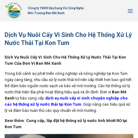
Bỏ
Công ty TNHH Xây Dựng Và Công Nghệ
qua
Môi Trường Ban Mê Xanh
nội
dung
Dịch Vụ Nuôi Cấy Vi Sinh Cho Hệ Thống Xử Lý
Nước Thải Tại Kon Tum
Dịch Vụ Nuôi Cấy Vi Sinh Cho Hệ Thống Xử Lý Nước Thải Tại Kon
Tum Của Đơn Vị Ban Mê Xanh
Trong bối cảnh sự phát triển công nghiệp và nông nghiệp tại Kon Tum
ngày càng tăng, nhu cầu xử lý nước thải trở nên cấp thiết hơn bao giờ hết.
Để đảm bảo nguồn nước sạch và bảo vệ môi trường. Các hệ thống xử lý
nước thải hiện đại phải hoạt động hiệu quả và ổn định. Đơn vị
Ban Mê
Xanh
tự hào cung cấp
dịch vụ nuôi cấy vi sinh chuyên nghiệp cho
các hệ thống xử lý nước thải tại Kon Tum
. Giúp nâng cao hiệu quả xử
lý và đảm bảo tuân thủ các quy chuẩn về môi trường.
Xem thêm:
Cung cấp, lắp đặt hệ thống xử lý nước tinh khiết RO tại
Kon Tum