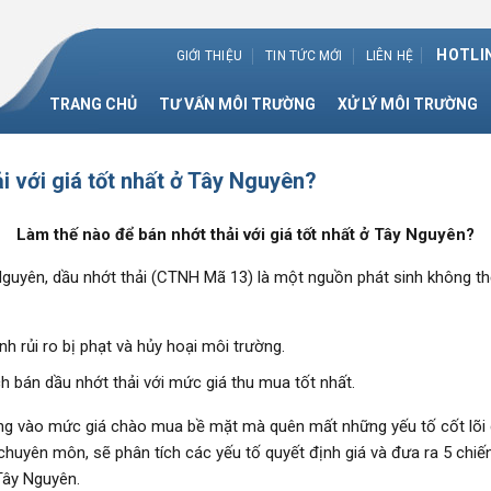
HOTLIN
GIỚI THIỆU
TIN TỨC MỚI
LIÊN HỆ
TRANG CHỦ
TƯ VẤN MÔI TRƯỜNG
XỬ LÝ MÔI TRƯỜNG
i với giá tốt nhất ở Tây Nguyên?
Làm thế nào để bán nhớt thải với giá tốt nhất ở Tây Nguyên?
Nguyên, dầu nhớt thải (CTNH Mã 13) là một nguồn phát sinh không thể t
nh rủi ro bị phạt và hủy hoại môi trường.
 bán dầu nhớt thải với mức giá thu mua tốt nhất.
ng vào mức giá chào mua bề mặt mà quên mất những yếu tố cốt lõi q
m chuyên môn, sẽ phân tích các yếu tố quyết định giá và đưa ra 5 chiến
Tây Nguyên.