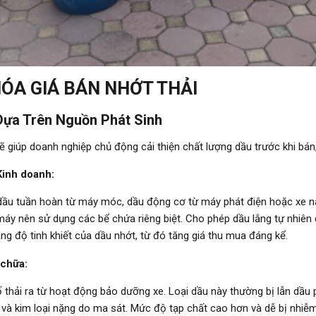
HÓA GIÁ BÁN NHỚT THẢI
 Dựa Trên Nguồn Phát Sinh
ẽ giúp doanh nghiệp chủ động cải thiện chất lượng dầu trước khi bán
Kinh doanh:
 dầu tuần hoàn từ máy móc, dầu động cơ từ máy phát điện hoặc xe n
máy nên sử dụng các bể chứa riêng biệt. Cho phép dầu lắng tự nhiên
ng độ tinh khiết của dầu nhớt, từ đó tăng giá thu mua đáng kể.
 chữa:
thải ra từ hoạt động bảo dưỡng xe. Loại dầu này thường bị lẫn dầu p
l) và kim loại nặng do ma sát. Mức độ tạp chất cao hơn và dễ bị nhi