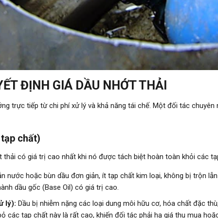
YẾT ĐỊNH GIÁ DẦU NHỚT THẢI
g trực tiếp từ chi phí xử lý và khả năng tái chế. Một đối tác chuyên 
 tạp chất)
 thải có giá trị cao nhất khi nó được tách biệt hoàn toàn khỏi các tạ
ẫn nước hoặc bùn dầu đơn giản, ít tạp chất kim loại, không bị trộn lẫ
ành dầu gốc (Base Oil) có giá trị cao.
 lý):
Dầu bị nhiễm nặng các loại dung môi hữu cơ, hóa chất đặc thù, 
 bỏ các tạp chất này là rất cao, khiến đối tác phải hạ giá thu mua hoặc