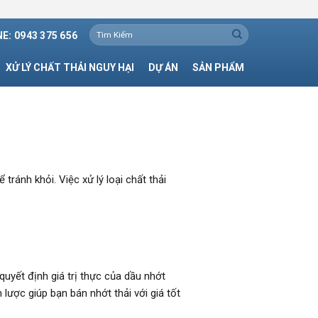
Tìm
E: 0943 375 656
kiếm:
XỬ LÝ CHẤT THẢI NGUY HẠI
DỰ ÁN
SẢN PHẨM
ránh khỏi. Việc xử lý loại chất thải
uyết định giá trị thực của dầu nhớt
 lược giúp bạn bán nhớt thải với giá tốt