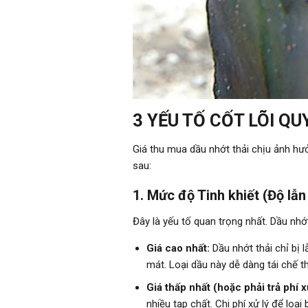
3 YẾU TỐ CỐT LÕI QU
Giá thu mua dầu nhớt thải chịu ảnh hưởn
sau:
1. Mức độ Tinh khiết (Độ lẫn
Đây là yếu tố quan trọng nhất. Dầu nhớt
Giá cao nhất:
Dầu nhớt thải chỉ bị l
mát. Loại dầu này dễ dàng tái chế th
Giá thấp nhất (hoặc phải trả phí xử
nhiều tạp chất. Chi phí xử lý để loại