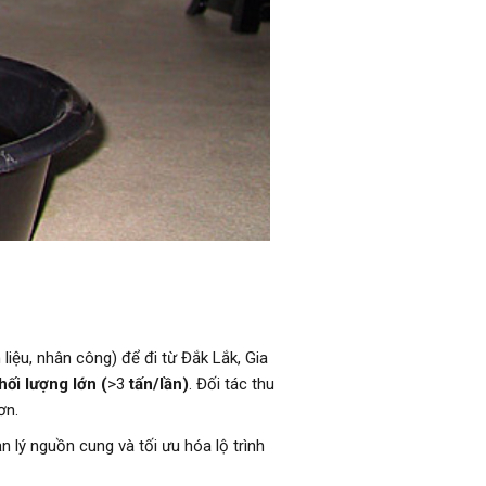
liệu, nhân công) để đi từ Đắk Lắk, Gia
hối lượng lớn (
>3
tấn/lần)
. Đối tác thu
ơn.
 lý nguồn cung và tối ưu hóa lộ trình