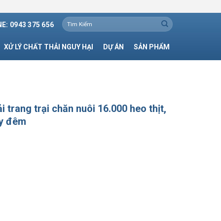
Tìm
E: 0943 375 656
kiếm:
XỬ LÝ CHẤT THẢI NGUY HẠI
DỰ ÁN
SẢN PHẨM
i trang trại chăn nuôi 16.000 heo thịt,
ày đêm