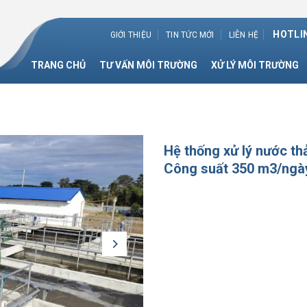
HOTLIN
GIỚI THIỆU
TIN TỨC MỚI
LIÊN HỆ
TRANG CHỦ
TƯ VẤN MÔI TRƯỜNG
XỬ LÝ MÔI TRƯỜNG
Hệ thống xử lý nước thả
Công suất 350 m3/ng