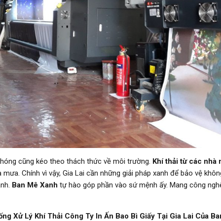
h chóng cũng kéo theo thách thức về môi trường.
Khí thải từ các nhà 
mưa. Chính vì vậy, Gia Lai cần những giải pháp xanh để bảo vệ không k
ạnh.
Ban Mê Xanh
tự hào góp phần vào sứ mệnh ấy. Mang công nghệ
ống Xử Lý Khí Thải Công Ty In Ấn Bao Bì Giấy Tại Gia Lai Của B