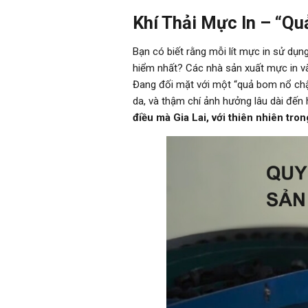
Khí Thải Mực In – “Q
Bạn có biết rằng mỗi lít mực in sử dụ
hiểm nhất? Các nhà sản xuất mực in và
Đang đối mặt với một “quả bom nổ chậm
da, và thậm chí ảnh hưởng lâu dài đến 
điều mà Gia Lai, với thiên nhiên tro