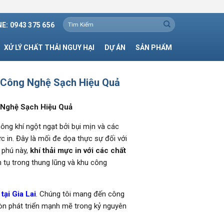
Tìm
E: 0943 375 656
kiếm:
XỬ LÝ CHẤT THẢI NGUY HẠI
DỰ ÁN
SẢN PHẨM
h, Công Nghệ Sạch Hiệu Quả
g Nghệ Sạch Hiệu Quả
ông khí ngột ngạt bởi bụi mịn và các
 in. Đây là mối đe dọa thực sự đối với
ù phú này,
khí thải mực in với các chất
 tụ trong thung lũng và khu công
tại Gia Lai
. Chúng tôi mang đến công
còn phát triển mạnh mẽ trong kỷ nguyên