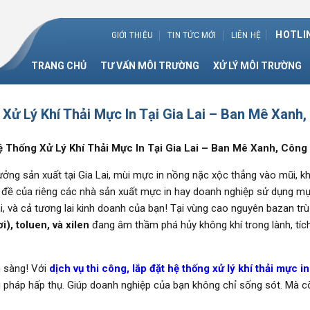
HOTLIN
GIỚI THIỆU
TIN TỨC MỚI
LIÊN HỆ
TRANG CHỦ
TƯ VẤN MÔI TRƯỜNG
XỬ LÝ MÔI TRƯỜNG
 Xử Lý Khí Thải Mực In Tại Gia Lai – Ban Mê Xan
ệ Thống Xử Lý Khí Thải Mực In Tại Gia Lai – Ban Mê Xanh, Côn
ng sản xuất tại Gia Lai, mùi mực in nồng nặc xộc thẳng vào mũi, kh
n đề của riêng các nhà sản xuất mực in hay doanh nghiệp sử dụng mực
, và cả tương lai kinh doanh của bạn! Tại vùng cao nguyên bazan tr
), toluen, và xilen
đang âm thầm phá hủy không khí trong lành, tích
 sàng! Với
dịch vụ thi công, lắp đặt hệ thống xử lý khí thải mực in 
g pháp hấp thụ. Giúp doanh nghiệp của bạn không chỉ sống sót. Mà 