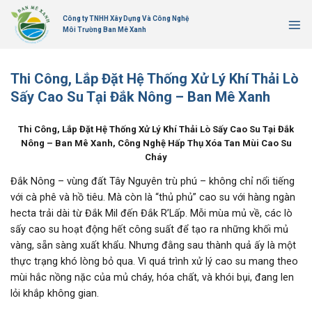
Bỏ
Công ty TNHH Xây Dựng Và Công Nghệ
qua
Môi Trường Ban Mê Xanh
nội
dung
Thi Công, Lắp Đặt Hệ Thống Xử Lý Khí Thải Lò
Sấy Cao Su Tại Đắk Nông – Ban Mê Xanh
Thi Công, Lắp Đặt Hệ Thống Xử Lý Khí Thải Lò Sấy Cao Su Tại Đắk
Nông – Ban Mê Xanh, Công Nghệ Hấp Thụ Xóa Tan Mùi Cao Su
Cháy
Đắk Nông – vùng đất Tây Nguyên trù phú – không chỉ nổi tiếng
với cà phê và hồ tiêu. Mà còn là “thủ phủ” cao su với hàng ngàn
hecta trải dài từ Đắk Mil đến Đắk R’Lấp. Mỗi mùa mủ về, các lò
sấy cao su hoạt động hết công suất để tạo ra những khối mủ
vàng, sẵn sàng xuất khẩu. Nhưng đằng sau thành quả ấy là một
thực trạng khó lòng bỏ qua. Vì quá trình xử lý cao su mang theo
mùi hắc nồng nặc của mủ cháy, hóa chất, và khói bụi, đang len
lỏi khắp không gian.