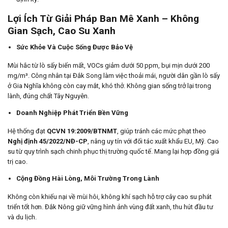
Lợi Ích Từ Giải Pháp Ban Mê Xanh – Không
Gian Sạch, Cao Su Xanh
Sức Khỏe Và Cuộc Sống Được Bảo Vệ
Mùi hắc từ lò sấy biến mất, VOCs giảm dưới 50 ppm, bụi mịn dưới 200
mg/m³. Công nhân tại Đắk Song làm việc thoải mái, người dân gần lò sấy
ở Gia Nghĩa không còn cay mắt, khó thở. Không gian sống trở lại trong
lành, đúng chất Tây Nguyên.
Doanh Nghiệp Phát Triển Bền Vững
Hệ thống đạt
QCVN 19:2009/BTNMT
, giúp tránh các mức phạt theo
Nghị định 45/2022/NĐ-CP
, nâng uy tín với đối tác xuất khẩu EU, Mỹ. Cao
su từ quy trình sạch chinh phục thị trường quốc tế. Mang lại hợp đồng giá
trị cao.
Cộng Đồng Hài Lòng, Môi Trường Trong Lành
Không còn khiếu nại về mùi hôi, không khí sạch hỗ trợ cây cao su phát
triển tốt hơn. Đắk Nông giữ vững hình ảnh vùng đất xanh, thu hút đầu tư
và du lịch.