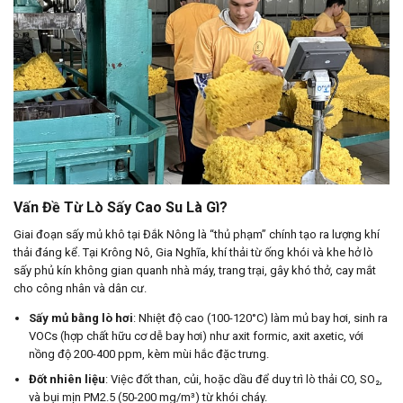
Vấn Đề Từ Lò Sấy Cao Su Là Gì?
Giai đoạn sấy mủ khô tại Đắk Nông là “thủ phạm” chính tạo ra lượng khí
thải đáng kể. Tại Krông Nô, Gia Nghĩa, khí thải từ ống khói và khe hở lò
sấy phủ kín không gian quanh nhà máy, trang trại, gây khó thở, cay mắt
cho công nhân và dân cư.
Sấy mủ bằng lò hơi
: Nhiệt độ cao (100-120°C) làm mủ bay hơi, sinh ra
VOCs (hợp chất hữu cơ dễ bay hơi) như axit formic, axit axetic, với
nồng độ 200-400 ppm, kèm mùi hắc đặc trưng.
Đốt nhiên liệu
: Việc đốt than, củi, hoặc dầu để duy trì lò thải CO, SO₂,
và bụi mịn PM2.5 (50-200 mg/m³) từ khói cháy.