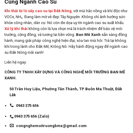
Cùng Ngành Cao Su
Khí thải từ lò sấy cao su tại Đắk Nông
, với mùi hắc nồng và khí độc như
VOCs, NH₃. Đang làm mờ vẻ đẹp Tây Nguyên. Không chỉ ảnh hưởng sức
khỏe công nhân, dân cư. Nó còn đe dọa uy tín ngành cao su xuất khẩu.
Xử lý khí thải
không còn là lựa chọn mà là trách nhiệm để bảo vệ môi
trường, cộng đồng, và tương lai bền vững.
Ban Mê Xanh
sẵn sàng đồng
hành, mang giải pháp công nghệ hiện đại, xóa tan mùi hôi. Trả lại không
khí trong lành cho Đắk Mil, Krông Nô. Hãy hành động ngay để ngành cao
su Đắk Nông mãi xanh!
Liên hệ ngay:
CÔNG TY TNHH XÂY DỰNG VÀ CÔNG NGHỆ MÔI TRƯỜNG BAN MÊ
XANH.
50 Trần Huy Liệu, Phường Tân Thành, TP Buôn Ma Thuột, Đăk
Lăk
0943 375 656
0943 375 656 (Zalo)
congnghemoitruongbmx@gmail.com