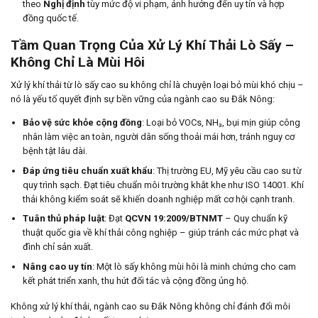
theo
Nghị định
tùy mức độ vi phạm, ảnh hưởng đến uy tín và hợp
đồng quốc tế.
Tầm Quan Trọng Của Xử Lý Khí Thải Lò Sấy –
Không Chỉ Là Mùi Hôi
Xử lý khí thải từ lò sấy cao su không chỉ là chuyện loại bỏ mùi khó chịu –
nó là yếu tố quyết định sự bền vững của ngành cao su Đắk Nông:
Bảo vệ sức khỏe cộng đồng
: Loại bỏ VOCs, NH₃, bụi mịn giúp công
nhân làm việc an toàn, người dân sống thoải mái hơn, tránh nguy cơ
bệnh tật lâu dài.
Đáp ứng tiêu chuẩn xuất khẩu
: Thị trường EU, Mỹ yêu cầu cao su từ
quy trình sạch. Đạt tiêu chuẩn môi trường khắt khe như ISO 14001. Khí
thải không kiểm soát sẽ khiến doanh nghiệp mất cơ hội cạnh tranh.
Tuân thủ pháp luật
: Đạt
QCVN 19:2009/BTNMT
– Quy chuẩn kỹ
thuật quốc gia về khí thải công nghiệp – giúp tránh các mức phạt và
đình chỉ sản xuất.
Nâng cao uy tín
: Một lò sấy không mùi hôi là minh chứng cho cam
kết phát triển xanh, thu hút đối tác và cộng đồng ủng hộ.
Không xử lý khí thải, ngành cao su Đắk Nông không chỉ đánh đổi môi