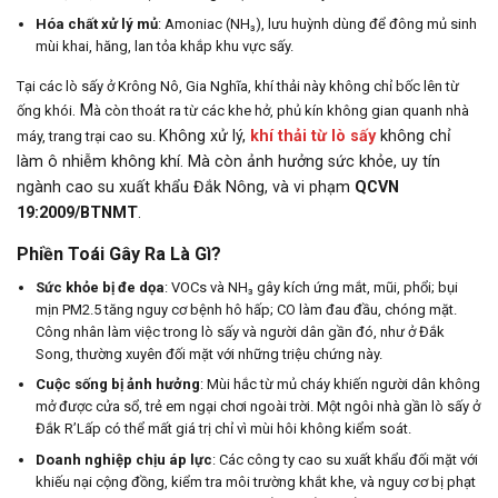
Hóa chất xử lý mủ
: Amoniac (NH₃), lưu huỳnh dùng để đông mủ sinh
mùi khai, hăng, lan tỏa khắp khu vực sấy.
Tại các lò sấy ở Krông Nô, Gia Nghĩa, khí thải này không chỉ bốc lên từ
. M
ống khói
à còn thoát ra từ các khe hở, phủ kín không gian quanh nhà
Không xử lý,
khí thải từ lò sấy
không chỉ
máy, trang trại cao su.
làm ô nhiễm không khí. Mà còn ảnh hưởng sức khỏe, uy tín
ngành cao su xuất khẩu Đắk Nông, và vi phạm
QCVN
19:2009/BTNMT
.
Phiền Toái Gây Ra Là Gì?
Sức khỏe bị đe dọa
: VOCs và NH₃ gây kích ứng mắt, mũi, phổi; bụi
mịn PM2.5 tăng nguy cơ bệnh hô hấp; CO làm đau đầu, chóng mặt.
Công nhân làm việc trong lò sấy và người dân gần đó, như ở Đắk
Song, thường xuyên đối mặt với những triệu chứng này.
Cuộc sống bị ảnh hưởng
: Mùi hắc từ mủ cháy khiến người dân không
mở được cửa sổ, trẻ em ngại chơi ngoài trời. Một ngôi nhà gần lò sấy ở
Đắk R’Lấp có thể mất giá trị chỉ vì mùi hôi không kiểm soát.
Doanh nghiệp chịu áp lực
: Các công ty cao su xuất khẩu đối mặt với
khiếu nại cộng đồng, kiểm tra môi trường khắt khe, và nguy cơ bị phạt