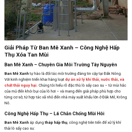
Giải Pháp Từ Ban Mê Xanh – Công Nghệ Hấp
Thụ Xóa Tan Mùi
Ban Mê Xanh – Chuyên Gia Môi Trường Tây Nguyên
Ban Mê Xanh
tự hào là đối tác môi trường đáng tin cậy tại Đắk Nông.
Với kinh nghiệm triển khai hàng loạt
dự án xử lý khí thải
,
nước thải, và
chất thải nguy hại.
Chúng tôi hiểu rõ đặc thù lò sấy cao su – từ mùi hắc
của mủ đến khói bụi của lò hơi – và mang đến giải pháp phù hợp cho
từng cơ sở, từ hợp tác xã nhỏ đến nhà máy xuất khẩu lớn ở Đắk Mil, Krông
Nô.
Công Nghệ Hấp Thụ – Lá Chắn Chống Mùi Hôi
Ban Mê Xanh
áp dụng
tháp hấp thụ
, công nghệ tiên tiến để xử lý khí
thải lò sấy cao su: