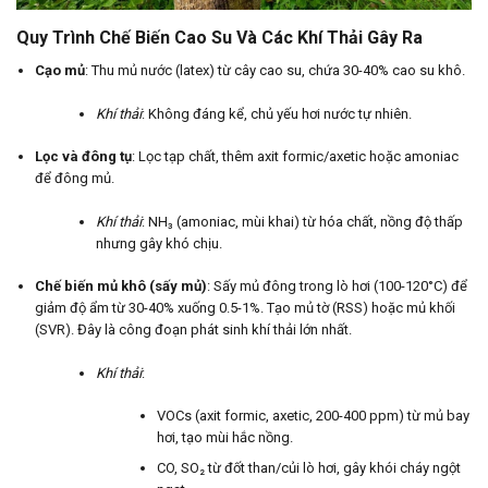
Quy Trình Chế Biến Cao Su Và Các Khí Thải Gây Ra
Cạo mủ
: Thu mủ nước (latex) từ cây cao su, chứa 30-40% cao su khô.
Khí thải
: Không đáng kể, chủ yếu hơi nước tự nhiên.
Lọc và đông tụ
: Lọc tạp chất, thêm axit formic/axetic hoặc amoniac
để đông mủ.
Khí thải
: NH₃ (amoniac, mùi khai) từ hóa chất, nồng độ thấp
nhưng gây khó chịu.
Chế biến mủ khô (sấy mủ)
: Sấy mủ đông trong lò hơi (100-120°C) để
giảm độ ẩm từ 30-40% xuống 0.5-1%. Tạo mủ tờ (RSS) hoặc mủ khối
(SVR). Đây là công đoạn phát sinh khí thải lớn nhất.
Khí thải
:
VOCs (axit formic, axetic, 200-400 ppm) từ mủ bay
hơi, tạo mùi hắc nồng.
CO, SO₂ từ đốt than/củi lò hơi, gây khói cháy ngột