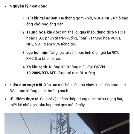
Nguyên lý hoạt động
:
Hút khí tại nguồn
: Hệ thống gom khói, VOCs, NH₃ từ lò sấy,
ống khói vào ống dẫn.
Trung hòa khí độc
: Khí thải đi qua tháp, dung dịch NaOH
hoặc H₂O₂ phun từ trên xuống, “bắt” và trung hòa VOCs,
NH₃, SO₂, giảm 95% nồng độ.
Lọc bụi mịn
: Tầng lọc túi vải hoặc tĩnh điện giữ lại 90%
PM2.5 từ khói lò hơi.
Xả khí sạch
: Không khí không mùi, đạt
QCVN
19:2009/BTNMT
, được xả ra môi trường.
Hiệu quả vượt trội
: Xóa tan mùi hắc của mủ cháy, khai của amoniac.
Đảm bảo không gian thoáng sạch.
Ưu điểm thực tế
: Chi phí vận hành thấp, dung dịch tái sử dụng lâu,
thiết kế nhỏ gọn, phù hợp mọi quy mô lò sấy.