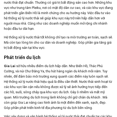
nước thải đạt chuẩn. Thường có giá trị bất động sản cao hơn. Những khu
vực như trung tâm Pleiku, nơi có mật độ dân cư cao, và các khu vực đang
phát triển gần Biển Hồ là minh chứng cho xu hướng này. Việc đầu tư vào
hệ thống xử lý nước thải sẽ giúp khu vực này trở nên hấp dẫn hơn với
người mua nhà. Cũng như các doanh nghiệp muốn mở rộng chi nhánh
hoặc đầu tư dài hạn.
Hệ thống xử lý nước thải tốt không chỉ tạo ra môi trường an toàn, sạch sẽ.
Mà còn tạo lòng tin cho cư dân và doanh nghiệp. Góp phần gia tăng giá
trị bất động sản tại khu vực.
Phát triển du lịch
Gia Lai
sở hữu nhiều điểm du lịch hấp dẫn. Như Biển Hồ, Thác Phú
Cường, và núi Chư Đăng Ya, thu hút hàng ngàn du khách mỗi năm. Tuy
nhiên, để đảm bảo môi trường xung quanh các điểm này luôn sạch sẽ.
Hệ thống xử lý nước thải hiệu quả là điều cần thiết. Nước thải sinh hoạt từ
các khu vực lân cận nếu không được xử lý sẽ ảnh hưởng trực tiếp đến
các hồ, suối, sông chảy qua khu vực du lịch. Gây ô nhiễm và mất mỹ
quan. Môi trường du lịch trong lành không chỉ giữ chân du khách . Mà
còn giúp Gia Lai nâng cao hình ảnh là một điểm đến xanh, sạch, đẹp.
Góp phần phát triển kinh tế địa phương từ du lịch bền vững.
Việc xây dựng và vận hành hệ thống xử lý nước thải đạt chuẩn tại các khu