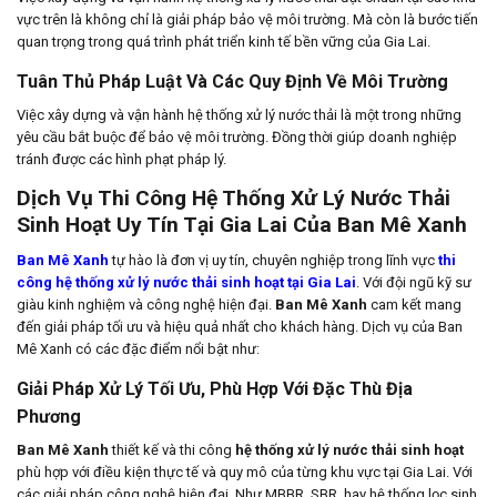
vực trên là không chỉ là giải pháp bảo vệ môi trường. Mà còn là bước tiến
quan trọng trong quá trình phát triển kinh tế bền vững của Gia Lai.
Tuân Thủ Pháp Luật Và Các Quy Định Về Môi Trường
Việc xây dựng và vận hành hệ thống xử lý nước thải là một trong những
yêu cầu bắt buộc để bảo vệ môi trường. Đồng thời giúp doanh nghiệp
tránh được các hình phạt pháp lý.
Dịch Vụ Thi Công Hệ Thống Xử Lý Nước Thải
Sinh Hoạt Uy Tín Tại Gia Lai Của Ban Mê Xanh
Ban Mê Xanh
tự hào là đơn vị uy tín, chuyên nghiệp trong lĩnh vực
thi
công hệ thống xử lý nước thải sinh hoạt tại Gia Lai
. Với đội ngũ kỹ sư
giàu kinh nghiệm và công nghệ hiện đại.
Ban Mê Xanh
cam kết mang
đến giải pháp tối ưu và hiệu quả nhất cho khách hàng. Dịch vụ của Ban
Mê Xanh có các đặc điểm nổi bật như:
Giải Pháp Xử Lý Tối Ưu, Phù Hợp Với Đặc Thù Địa
Phương
Ban Mê Xanh
thiết kế và thi công
hệ thống xử lý nước thải sinh hoạt
phù hợp với điều kiện thực tế và quy mô của từng khu vực tại Gia Lai. Với
các giải pháp công nghệ hiện đại. Như MBBR, SBR, hay hệ thống lọc sinh