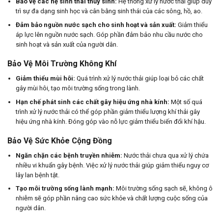
Bảo vệ các hệ sinh thái thủy sinh:
Hệ thống xử lý nước thải giúp duy
trì sự đa dạng sinh học và cân bằng sinh thái của các sông, hồ, ao.
Đảm bảo nguồn nước sạch cho sinh hoạt và sản xuất:
Giảm thiểu
áp lực lên nguồn nước sạch. Góp phần đảm bảo nhu cầu nước cho
sinh hoạt và sản xuất của người dân.
Bảo Vệ Môi Trường Không Khí
Giảm thiểu mùi hôi:
Quá trình xử lý nước thải giúp loại bỏ các chất
gây mùi hôi, tạo môi trường sống trong lành.
Hạn chế phát sinh các chất gây hiệu ứng nhà kính:
Một số quá
trình xử lý nước thải có thể góp phần giảm thiểu lượng khí thải gây
hiệu ứng nhà kính. Đóng góp vào nỗ lực giảm thiểu biến đổi khí hậu.
Bảo Vệ Sức Khỏe Cộng Đồng
Ngăn chặn các bệnh truyền nhiễm:
Nước thải chưa qua xử lý chứa
nhiều vi khuẩn gây bệnh. Việc xử lý nước thải giúp giảm thiểu nguy cơ
lây lan bệnh tật.
Tạo môi trường sống lành mạnh:
Môi trường sống sạch sẽ, không ô
nhiễm sẽ góp phần nâng cao sức khỏe và chất lượng cuộc sống của
người dân.