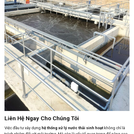
Liên Hệ Ngay Cho Chúng Tôi
Việc đầu tư xây dựng
hệ thống xử lý nước thải sinh hoạt
không chỉ là
trách nhiệm đối với môi trường. Mà còn là yếu tố quan trọng để nâng cao