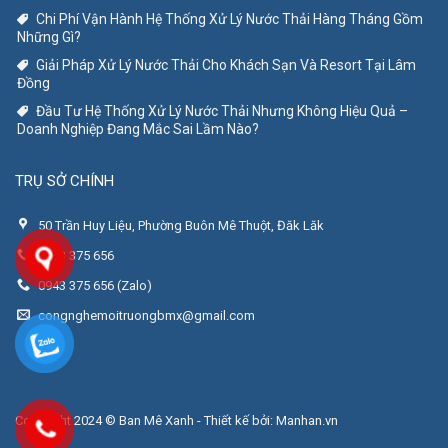
Chi Phí Vận Hành Hệ Thống Xử Lý Nước Thải Hàng Tháng Gồm
Những Gì?
Giải Pháp Xử Lý Nước Thải Cho Khách Sạn Và Resort Tại Lâm
Đồng
Đầu Tư Hệ Thống Xử Lý Nước Thải Nhưng Không Hiệu Quả –
Doanh Nghiệp Đang Mắc Sai Lầm Nào?
TRỤ SỞ CHÍNH
50 Trần Huy Liệu, Phường Buôn Mê Thuột, Đăk Lăk
0943 375 656
0943 375 656 (Zalo)
congnghemoitruongbmx@gmail.com
Copyright 2024 © Ban Mê Xanh - Thiết kế bởi:
Manhan.vn