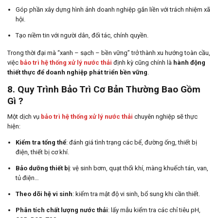
Góp phần xây dựng hình ảnh doanh nghiệp gắn liền với trách nhiệm xã
hội.
Tạo niềm tin với người dân, đối tác, chính quyền.
Trong thời đại mà “xanh – sạch – bền vững” trở thành xu hướng toàn cầu,
việc
bảo trì hệ thống xử lý nước thải
định kỳ cũng chính là
hành động
thiết thực để doanh nghiệp phát triển bền vững
.
8. Quy Trình Bảo Trì Cơ Bản Thường Bao Gồm
Gì ?
Một dịch vụ
bảo trì hệ thống xử lý nước thải
chuyên nghiệp sẽ thực
hiện:
Kiểm tra tổng thể
: đánh giá tình trạng các bể, đường ống, thiết bị
điện, thiết bị cơ khí.
Bảo dưỡng thiết bị
: vệ sinh bơm, quạt thổi khí, màng khuếch tán, van,
tủ điện…
Theo dõi hệ vi sinh
: kiểm tra mật độ vi sinh, bổ sung khi cần thiết.
Phân tích chất lượng nước thải
: lấy mẫu kiểm tra các chỉ tiêu pH,