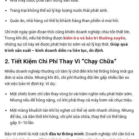
Nhà máy buộc phải tạm dừng sản xuất.
Trang trại không thể xử lý kịp lượng nước thải phát sinh.
Quán ăn, nhà hàng có thể bị khách hàng than phiền vì mùi hôi.
Chỉ một ngày gián đoạn thôi cũng khiến doanh nghiệp chịu tổn thất lớn.
Trong khi đó, nếu hệ thống được
kiểm tra và bảo trì thường xuyên
,
những sự cố này sẽ được phát hiện từ sớm và xử lý kịp thời.
Giúp quá
trình sản xuất – kinh doanh diễn ra liên tục, ổn định.
2. Tiết Kiệm Chi Phí Thay Vì “Chạy Chữa”
Nhiều doanh nghiệp thường có tâm lý chờ đến khi hệ thống hỏng mới gọi
đơn vị sửa chữa. Nhưng khi đó, chi phí thường đội lên gấp nhiều lần so
với việc bảo trì định kỳ. Ví dụ:
Một chiếc bơm chỉ cần thay vòng bi vài trăm nghìn nếu phát hiện sớm.
Nhưng nếu để hỏng nặng, có khi phải thay cả máy bơm vài chục triệu.
Một màng khuếch tán khí bị nghẹt có thể vệ sinh nhanh chóng. Nhưng
để lâu, cả dàn thổi khí hỏng, chi phí sửa chữa, thay thế có thể tăng
gấp 5–10 lần.
Bảo trì chính là một cách
đầu tư thông minh
. Doanh nghiệp chỉ cần bỏ ra