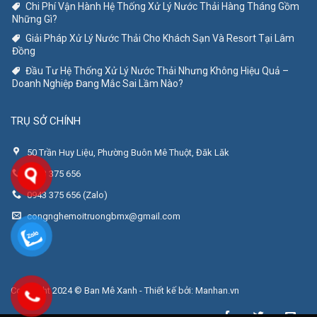
Chi Phí Vận Hành Hệ Thống Xử Lý Nước Thải Hàng Tháng Gồm
Những Gì?
Giải Pháp Xử Lý Nước Thải Cho Khách Sạn Và Resort Tại Lâm
Đồng
Đầu Tư Hệ Thống Xử Lý Nước Thải Nhưng Không Hiệu Quả –
Doanh Nghiệp Đang Mắc Sai Lầm Nào?
TRỤ SỞ CHÍNH
50 Trần Huy Liệu, Phường Buôn Mê Thuột, Đăk Lăk
0943 375 656
0943 375 656 (Zalo)
congnghemoitruongbmx@gmail.com
Copyright 2024 © Ban Mê Xanh - Thiết kế bởi:
Manhan.vn