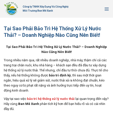
Bỏ
Công ty TNHH Xây Dựng Và Công Nghệ
qua
Môi Trường Ban Mê Xanh
nội
dung
Tại Sao Phải Bảo Trì Hệ Thống Xử Lý Nước
Thải? – Doanh Nghiệp Nào Cũng Nên Biết!
Tại Sao Phải Bảo Trì Hệ Thống Xử Lý Nước Thải? – Doanh Nghiệp
Nào Cũng Nên Biết!
Trong nhiều năm qua, rất nhiều doanh nghiệp, nhà máy, thậm chí cả các
trang trại chăn nuôi, khu nhà hàng – khách sạn đều đã đầu tư xây dựng
hệ thống xử lý nước thải. Thế nhưng, chỉ đầu tư thôi chưa đủ. Thực tế cho
thấy, nếu hệ thống không được
bảo trì định kỳ
, thì sau một thời gian
ngắn, hiệu quả xử lý sẽ giảm sút, nước thải xả ra không đạt chuẩn, kéo
theo nguy cơ bị phạt rất nặng và ảnh hưởng trực tiếp đến uy tín, hoạt
động kinh doanh.
Vậy tại sao việc
bảo trì hệ thống xử lý nước thải
lại quan trọng đến vậy?
Hãy cùng
Ban Mê Xanh
phân tích kỹ hơn để bạn hiểu rõ và có cái nhìn
đầy đủ.