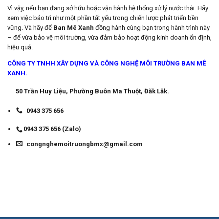
Vì vậy, nếu bạn đang sở hữu hoặc vận hành hệ thống xử lý nước thải. Hãy
xem việc bảo trì như một phần tất yếu trong chiến lược phát triển bền
vững. Và hãy để
Ban Mê Xanh
đồng hành cùng bạn trong hành trình này
– để vừa bảo vệ môi trường, vừa đảm bảo hoạt động kinh doanh ổn định,
hiệu quả.
CÔNG TY TNHH XÂY DỰNG VÀ CÔNG NGHỆ MÔI TRƯỜNG BAN MÊ
XANH.
50 Trần Huy Liệu, Phường Buôn Ma Thuột, Đăk Lăk.
0943 375 656
0943 375 656 (Zalo)
congnghemoitruongbmx@gmail.com