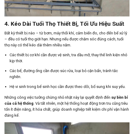
4. Kéo Dài Tuổi Thọ Thiết Bị, Tối Ưu Hiệu Suất
Bất kỳ thiết bị nào – từ bơm, máy thổi khí, cảm biến đo, cho đến bể xử lý
– đều có tuổi thọ giới hạn. Nhưng nếu được chăm sóc đúng cách, tuổi
thọ này có thể kéo dài thêm nhiều năm.
Các thiết bị cơ khí cần được vệ sinh, tra dầu mỡ, thay thế linh kiện nhỏ
kịp thời.
Các bể, đường ống cần được súc rửa, loại bỏ cặn bẩn, tránh tắc
nghẽn.
Hệ vi sinh trong bể sinh học cần được theo dõi, bổ sung khi suy yếu.
Những công việc tưởng chừng nhỏ nhặt này lại quyết định đến
sự bền bỉ
của cả hệ thống
. Và tất nhiên, một hệ thống hoạt động trơn tru cũng tiêu
tốn ít điện năng, ít hóa chất, giúp doanh nghiệp tiết kiệm chi phí vận hành
đáng kể.