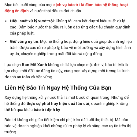
Mục tiêu cuối cùng của mọi
dịch vụ bảo trì là đảm bảo hệ thống hoạt
động ổn định
và nước thải đầu ra đạt chuẩn.
Hiệu suất xử lý vượt trội
: Chúng tôi cam kết duy trì hiệu suất xử lý
cao. Đảm bảo nước thải đầu ra luôn đáp ứng các tiêu chuẩn quy định
của pháp luật.
Giữ vững uy tín
: Một hệ thống hoạt động hiệu quả giúp doanh nghiệp
tránh được các rủi ro pháp lý, bảo vệ môi trường và xây dựng hình ảnh
uy tín, chuyên nghiệp trong mắt đối tác và cộng đồng.
Lựa chọn
Ban Mê Xanh
không chỉ là lựa chọn một đơn vị bảo trì. Mà là
lựa chọn một đối tác đáng tin cậy, cùng bạn xây dựng một tương lai kinh
doanh an toàn và bền vững.
Liên Hệ Bảo Trì Ngay Hệ Thống Của Bạn
Xây dựng hệ thống xử lý nước thải là một bước đi quan trọng. Nhưng để
hệ thống đó
thực sự phát huy hiệu quả lâu dài
, doanh nghiệp không
thể bỏ qua khâu
bảo trì định kỳ
.
Bảo trì không chỉ giúp tiết kiệm chi phí, kéo dài tuổi thọ thiết bị. Mà còn
bảo vệ doanh nghiệp khỏi những rủi ro pháp lý và nâng cao uy tín trên thị
trường.