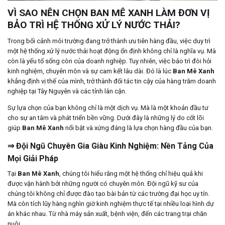
VÌ SAO NÊN CHỌN BAN MÊ XANH LÀM ĐƠN VỊ
BẢO TRÌ HỆ THỐNG XỬ LÝ NƯỚC THẢI?
Trong bối cảnh môi trường đang trở thành ưu tiên hàng đầu, việc duy trì
một hệ thống xử lý nước thải hoạt động ổn định không chỉ là nghĩa vụ. Mà
còn là yếu tố sống còn của doanh nghiệp. Tuy nhiên, việc bảo trì đòi hỏi
kinh nghiệm, chuyên môn và sự cam kết lâu dài. Đó là lúc
Ban Mê Xanh
khẳng định vị thế của mình, trở thành đối tác tin cậy của hàng trăm doanh
nghiệp tại Tây Nguyên và các tỉnh lân cận.
Sự lựa chọn của bạn không chỉ là một dịch vụ. Mà là một khoản đầu tư
cho sự an tâm và phát triển bền vững. Dưới đây là những lý do cốt lõi
giúp
Ban Mê Xanh
nổi bật và xứng đáng là lựa chọn hàng đầu của bạn.
⇒ Đội Ngũ Chuyên Gia Giàu Kinh Nghiệm: Nền Tảng Của
Mọi Giải Pháp
Tại
Ban Mê Xanh
, chúng tôi hiểu rằng một hệ thống chỉ hiệu quả khi
được vận hành bởi những người có chuyên môn. Đội ngũ kỹ sư của
chúng tôi không chỉ được đào tạo bài bản từ các trường đại học uy tín.
Mà còn tích lũy hàng nghìn giờ kinh nghiệm thực tế tại nhiều loại hình dự
án khác nhau. Từ nhà máy sản xuất, bệnh viện, đến các trang trại chăn
nuôi.