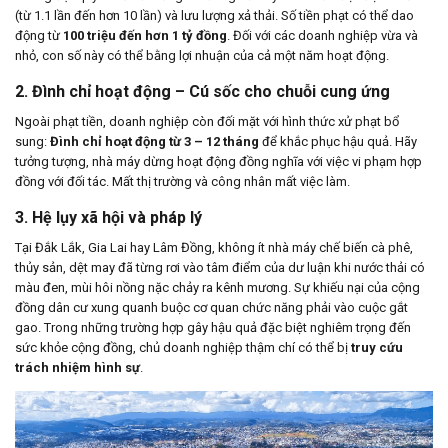
(từ 1.1 lần đến hơn 10 lần) và lưu lượng xả thải. Số tiền phạt có thể dao
động từ
100 triệu đến hơn 1 tỷ đồng
. Đối với các doanh nghiệp vừa và
nhỏ, con số này có thể bằng lợi nhuận của cả một năm hoạt động.
2. Đình chỉ hoạt động – Cú sốc cho chuỗi cung ứng
Ngoài phạt tiền, doanh nghiệp còn đối mặt với hình thức xử phạt bổ
sung:
Đình chỉ hoạt động từ 3 – 12 tháng
để khắc phục hậu quả. Hãy
tưởng tượng, nhà máy dừng hoạt động đồng nghĩa với việc vi phạm hợp
đồng với đối tác. Mất thị trường và công nhân mất việc làm.
3. Hệ lụy xã hội và pháp lý
Tại Đắk Lắk, Gia Lai hay Lâm Đồng, không ít nhà máy chế biến cà phê,
thủy sản, dệt may đã từng rơi vào tâm điểm của dư luận khi nước thải có
màu đen, mùi hôi nồng nặc chảy ra kênh mương. Sự khiếu nại của cộng
đồng dân cư xung quanh buộc cơ quan chức năng phải vào cuộc gắt
gao. Trong những trường hợp gây hậu quả đặc biệt nghiêm trọng đến
sức khỏe cộng đồng, chủ doanh nghiệp thậm chí có thể bị
truy cứu
trách nhiệm hình sự
.