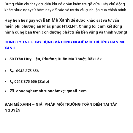
Đừng chần chừ hay đợi đến khi có đoàn kiểm tra gõ cửa. Hãy chủ động
khắc phục ngay từ hôm nay để bảo vệ uy tín và lợi nhuận của chính mình.
Ban Mê Xanh
Hãy liên hệ ngay với
để được khảo sát và tư vấn
miễn phí phương án khắc phục HTXLNT. Chúng tôi cam kết đồng
hành cùng bạn trên con đường phát triển bền vững và thịnh vượng!
CÔNG TY TNHH XÂY DỰNG VÀ CÔNG NGHỆ MÔI TRƯỜNG BAN MÊ
XANH.
50 Trần Huy Liệu, Phường Buôn Ma Thuột, Đăk Lăk.
0943 375 656
0943 375 656 (Zalo)
congnghemoitruongbmx@gmail.com
BAN MÊ XANH – GIẢI PHÁP MÔI TRƯỜNG TOÀN DIỆN TẠI TÂY
NGUYÊN