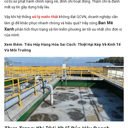
cơ bị xử phạt hành chính nặng nề, đình chỉ hoạt động. Thậm chí là đánh
mất uy tín gầy dựng bấy lâu.
xử lý nước thải
Vậy khi hệ thống
không đạt QCVN, doanh nghiệp cần
Ban Mê
làm gì để khắc phục nhanh chóng và hiệu quả? Hãy cùng
Xanh
phân tích thực trạng và tìm kiếm phương án tối ưu nhất cho đơn vị
của mình.
Xem thêm:
Tiêu Hủy Hàng Hóa Sai Cách: Thiệt Hại Kép Về Kinh Tế
Và Môi Trường