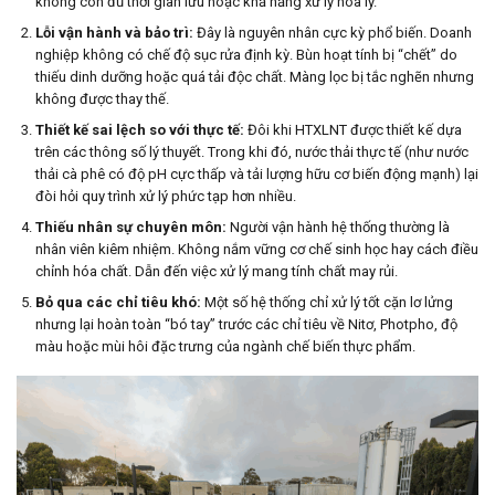
không còn đủ thời gian lưu hoặc khả năng xử lý hóa lý.
Lỗi vận hành và bảo trì:
Đây là nguyên nhân cực kỳ phổ biến. Doanh
nghiệp không có chế độ sục rửa định kỳ. Bùn hoạt tính bị “chết” do
thiếu dinh dưỡng hoặc quá tải độc chất. Màng lọc bị tắc nghẽn nhưng
không được thay thế.
Thiết kế sai lệch so với thực tế:
Đôi khi HTXLNT được thiết kế dựa
trên các thông số lý thuyết. Trong khi đó, nước thải thực tế (như nước
thải cà phê có độ pH cực thấp và tải lượng hữu cơ biến động mạnh) lại
đòi hỏi quy trình xử lý phức tạp hơn nhiều.
Thiếu nhân sự chuyên môn:
Người vận hành hệ thống thường là
nhân viên kiêm nhiệm. Không nắm vững cơ chế sinh học hay cách điều
chỉnh hóa chất. Dẫn đến việc xử lý mang tính chất may rủi.
Bỏ qua các chỉ tiêu khó:
Một số hệ thống chỉ xử lý tốt cặn lơ lửng
nhưng lại hoàn toàn “bó tay” trước các chỉ tiêu về Nitơ, Photpho, độ
màu hoặc mùi hôi đặc trưng của ngành chế biến thực phẩm.