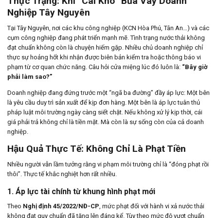
Thực Trạng: Khi “Cái Khó” Bủa Vây Doanh
Nghiệp Tây Nguyên
Tại Tây Nguyên, nơi các khu công nghiệp (KCN Hòa Phú, Tân An…) và các
cụm công nghiệp đang phát triển mạnh mẽ. Tình trạng nước thải không
đạt chuẩn không còn là chuyện hiếm gặp. Nhiều chủ doanh nghiệp chỉ
thực sự hoảng hốt khi nhận được biên bản kiểm tra hoặc thông báo vi
phạm từ cơ quan chức năng. Câu hỏi cửa miệng lúc đó luôn là:
“Bây giờ
phải làm sao?”
Doanh nghiệp đang đứng trước một “ngã ba đường” đầy áp lực: Một bên
là yêu cầu duy trì sản xuất để kịp đơn hàng. Một bên là áp lực tuân thủ
pháp luật môi trường ngày càng siết chặt. Nếu không xử lý kịp thời, cái
giá phải trả không chỉ là tiền mặt. Mà còn là sự sống còn của cả doanh
nghiệp.
Hậu Quả Thực Tế: Không Chỉ Là Phạt Tiền
Nhiều người vẫn lầm tưởng rằng vi phạm môi trường chỉ là “đóng phạt rồi
thôi”. Thực tế khắc nghiệt hơn rất nhiều.
1. Áp lực tài chính từ khung hình phạt mới
Theo
Nghị định 45/2022/NĐ-CP
, mức phạt đối với hành vi xả nước thải
không đạt quy chuẩn đã tăng lên đáng kể. Tùy theo mức độ vượt chuẩn