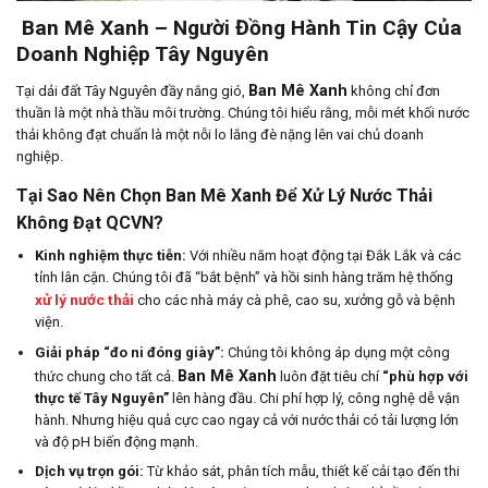
Ban Mê Xanh – Người Đồng Hành Tin Cậy Của
Doanh Nghiệp Tây Nguyên
Ban Mê Xanh
Tại dải đất Tây Nguyên đầy nắng gió,
không chỉ đơn
thuần là một nhà thầu môi trường. Chúng tôi hiểu rằng, mỗi mét khối nước
thải không đạt chuẩn là một nỗi lo lắng đè nặng lên vai chủ doanh
nghiệp.
Tại Sao Nên Chọn Ban Mê Xanh Để Xử Lý Nước Thải
Không Đạt QCVN?
Kinh nghiệm thực tiễn:
Với nhiều năm hoạt động tại Đắk Lắk và các
tỉnh lân cận. Chúng tôi đã “bắt bệnh” và hồi sinh hàng trăm hệ thống
xử lý nước thải
cho các nhà máy cà phê, cao su, xưởng gỗ và bệnh
viện.
Giải pháp “đo ni đóng giày”:
Chúng tôi không áp dụng một công
Ban Mê Xanh
thức chung cho tất cả.
luôn đặt tiêu chí
“phù hợp với
thực tế Tây Nguyên”
lên hàng đầu. Chi phí hợp lý, công nghệ dễ vận
hành. Nhưng hiệu quả cực cao ngay cả với nước thải có tải lượng lớn
và độ pH biến động mạnh.
Dịch vụ trọn gói:
Từ khảo sát, phân tích mẫu, thiết kế cải tạo đến thi