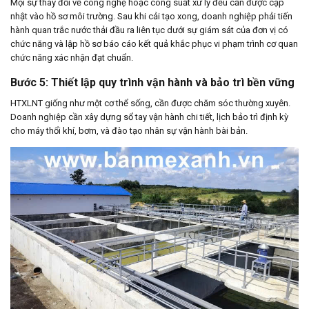
Mọi sự thay đổi về công nghệ hoặc công suất xử lý đều cần được cập
nhật vào hồ sơ môi trường. Sau khi cải tạo xong, doanh nghiệp phải tiến
hành quan trắc nước thải đầu ra liên tục dưới sự giám sát của đơn vị có
chức năng và lập hồ sơ báo cáo kết quả khắc phục vi phạm trình cơ quan
chức năng xác nhận đạt chuẩn.
Bước 5: Thiết lập quy trình vận hành và bảo trì bền vững
HTXLNT giống như một cơ thể sống, cần được chăm sóc thường xuyên.
Doanh nghiệp cần xây dựng sổ tay vận hành chi tiết, lịch bảo trì định kỳ
cho máy thổi khí, bơm, và đào tạo nhân sự vận hành bài bản.