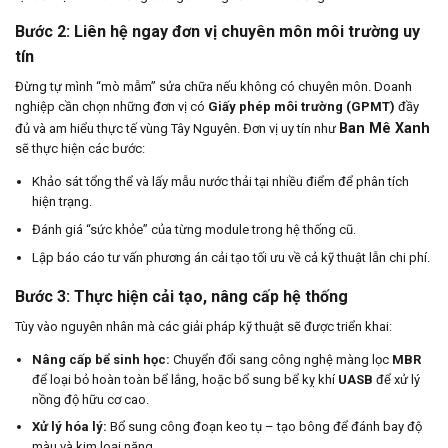
Bước 2: Liên hệ ngay đơn vị chuyên môn môi trường uy
tín
Đừng tự mình “mò mẫm” sửa chữa nếu không có chuyên môn. Doanh
nghiệp cần chọn những đơn vị có
Giấy phép môi trường (GPMT)
đầy
Ban Mê Xanh
đủ và am hiểu thực tế vùng Tây Nguyên. Đơn vị uy tín như
sẽ thực hiện các bước:
Khảo sát tổng thể và lấy mẫu nước thải tại nhiều điểm để phân tích
hiện trạng.
Đánh giá “sức khỏe” của từng module trong hệ thống cũ.
Lập báo cáo tư vấn phương án cải tạo tối ưu về cả kỹ thuật lẫn chi phí.
Bước 3: Thực hiện cải tạo, nâng cấp hệ thống
Tùy vào nguyên nhân mà các giải pháp kỹ thuật sẽ được triển khai:
Nâng cấp bể sinh học:
Chuyển đổi sang công nghệ màng lọc
MBR
để loại bỏ hoàn toàn bể lắng, hoặc bổ sung bể kỵ khí
UASB
để xử lý
nồng độ hữu cơ cao.
Xử lý hóa lý:
Bổ sung công đoạn keo tụ – tạo bông để đánh bay độ
màu và kim loại nặng.