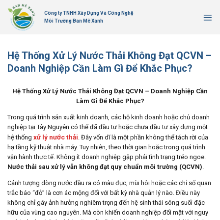
Bỏ
Công ty TNHH Xây Dựng Và Công Nghệ
qua
Môi Trường Ban Mê Xanh
nội
dung
Hệ Thống Xử Lý Nước Thải Không Đạt QCVN –
Doanh Nghiệp Cần Làm Gì Để Khắc Phục?
Hệ Thống Xử Lý Nước Thải Không Đạt QCVN – Doanh Nghiệp Cần
Làm Gì Để Khắc Phục?
Trong quá trình sản xuất kinh doanh, các hộ kinh doanh hoặc chủ doanh
nghiệp tại Tây Nguyên có thể đã đầu tư hoặc chưa đầu tư xây dựng một
xử lý nước thải
hệ thống
. Đây vốn dĩ là một phần không thể tách rời của
hạ tầng kỹ thuật nhà máy. Tuy nhiên, theo thời gian hoặc trong quá trình
vận hành thực tế. Không ít doanh nghiệp gặp phải tình trạng tréo ngoe.
Nước thải sau xử lý vẫn không đạt quy chuẩn môi trường (QCVN)
.
Cảnh tượng dòng nước đầu ra có màu đục, mùi hôi hoặc các chỉ số quan
trắc báo “đỏ” là cơn ác mộng đối với bất kỳ nhà quản lý nào. Điều này
không chỉ gây ảnh hưởng nghiêm trọng đến hệ sinh thái sông suối đặc
hữu của vùng cao nguyên. Mà còn khiến doanh nghiệp đối mặt với nguy