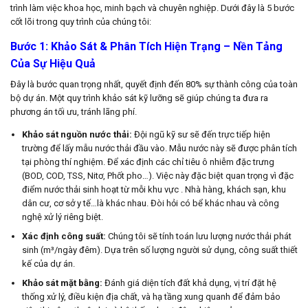
trình làm việc khoa học, minh bạch và chuyên nghiệp. Dưới đây là 5 bước
cốt lõi trong quy trình của chúng tôi:
Bước 1: Khảo Sát & Phân Tích Hiện Trạng – Nền Tảng
Của Sự Hiệu Quả
Đây là bước quan trọng nhất, quyết định đến 80% sự thành công của toàn
bộ dự án. Một quy trình khảo sát kỹ lưỡng sẽ giúp chúng ta đưa ra
phương án tối ưu, tránh lãng phí.
Khảo sát nguồn nước thải:
Đội ngũ kỹ sư sẽ đến trực tiếp hiện
trường để lấy mẫu nước thải đầu vào. Mẫu nước này sẽ được phân tích
tại phòng thí nghiệm. Để xác định các chỉ tiêu ô nhiễm đặc trưng
(BOD, COD, TSS, Nitơ, Phốt pho…). Việc này đặc biệt quan trọng vì đặc
điểm nước thải sinh hoạt từ mỗi khu vực . Nhà hàng, khách sạn, khu
dân cư, cơ sở y tế…là khác nhau. Đòi hỏi có bể khác nhau và công
nghệ xử lý riêng biệt.
Xác định công suất:
Chúng tôi sẽ tính toán lưu lượng nước thải phát
sinh (m³/ngày đêm). Dựa trên số lượng người sử dụng, công suất thiết
kế của dự án.
Khảo sát mặt bằng:
Đánh giá diện tích đất khả dụng, vị trí đặt hệ
thống xử lý, điều kiện địa chất, và hạ tầng xung quanh để đảm bảo