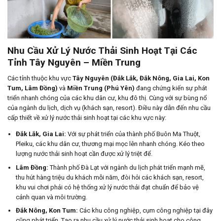
Nhu Cầu Xử Lý Nước Thải Sinh Hoạt Tại Các
Tỉnh Tây Nguyên – Miền Trung
Các tỉnh thuộc khu vực
Tây Nguyên (Đắk Lắk, Đắk Nông, Gia Lai, Kon
Tum, Lâm Đồng)
và
Miền Trung (Phú Yên)
đang chứng kiến sự phát
triển nhanh chóng của các khu dân cư, khu đô thị. Cùng với sự bùng nổ
của ngành du lịch, dịch vụ (khách sạn, resort). Điều này dẫn đến nhu cầu
cấp thiết về xử lý nước thải sinh hoạt tại các khu vực này:
Đắk Lắk, Gia Lai:
Với sự phát triển của thành phố Buôn Ma Thuột,
Pleiku, các khu dân cư, thương mại mọc lên nhanh chóng. Kéo theo
lượng nước thải sinh hoạt cần được xử lý triệt để.
Lâm Đồng:
Thành phố Đà Lạt với ngành du lịch phát triển mạnh mẽ,
thu hút hàng triệu du khách mỗi năm, đòi hỏi các khách sạn, resort,
khu vui chơi phải có hệ thống xử lý nước thải đạt chuẩn để bảo vệ
cảnh quan và môi trường.
Đắk Nông, Kon Tum:
Các khu công nghiệp, cụm công nghiệp tại đây
cũng phát triển. Tạo ra nhu cầu xử lý nước thải sinh hoạt cho công