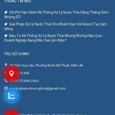
THÔNG TIN MỚI
Chi Phí Vận Hành Hệ Thống Xử Lý Nước Thải Hàng Tháng Gồm
Những Gì?
Giải Pháp Xử Lý Nước Thải Cho Khách Sạn Và Resort Tại Lâm
Đồng
Đầu Tư Hệ Thống Xử Lý Nước Thải Nhưng Không Hiệu Quả –
Doanh Nghiệp Đang Mắc Sai Lầm Nào?
TRỤ SỞ CHÍNH
50 Trần Huy Liệu, Phường Buôn Mê Thuột, Đăk Lăk
0943 375 656
0943 375 656 (Zalo)
congnghemoitruongbmx@gmail.com