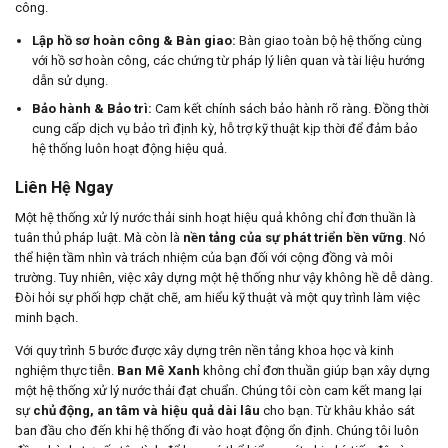
công.
Lập hồ sơ hoàn công & Bàn giao:
Bàn giao toàn bộ hệ thống cùng
với hồ sơ hoàn công, các chứng từ pháp lý liên quan và tài liệu hướng
dẫn sử dụng.
Bảo hành & Bảo trì:
Cam kết chính sách bảo hành rõ ràng. Đồng thời
cung cấp dịch vụ bảo trì định kỳ, hỗ trợ kỹ thuật kịp thời để đảm bảo
hệ thống luôn hoạt động hiệu quả.
Liên Hệ Ngay
Một hệ thống xử lý nước thải sinh hoạt hiệu quả không chỉ đơn thuần là
tuân thủ pháp luật. Mà còn là
nền tảng của sự phát triển bền vững
. Nó
thể hiện tầm nhìn và trách nhiệm của bạn đối với cộng đồng và môi
trường. Tuy nhiên, việc xây dựng một hệ thống như vậy không hề dễ dàng.
Đòi hỏi sự phối hợp chặt chẽ, am hiểu kỹ thuật và một quy trình làm việc
minh bạch.
Với quy trình 5 bước được xây dựng trên nền tảng khoa học và kinh
nghiệm thực tiễn.
Ban Mê Xanh
không chỉ đơn thuần giúp bạn xây dựng
một hệ thống xử lý nước thải đạt chuẩn. Chúng tôi còn cam kết mang lại
sự
chủ động, an tâm và hiệu quả dài lâu
cho bạn. Từ khâu khảo sát
ban đầu cho đến khi hệ thống đi vào hoạt động ổn định. Chúng tôi luôn