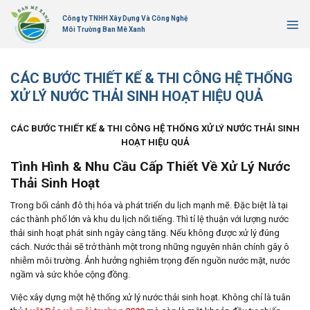
Bỏ
Công ty TNHH Xây Dựng Và Công Nghệ
qua
Môi Trường Ban Mê Xanh
nội
dung
CÁC BƯỚC THIẾT KẾ & THI CÔNG HỆ THỐNG
XỬ LÝ NƯỚC THẢI SINH HOẠT HIỆU QUẢ
CÁC BƯỚC THIẾT KẾ & THI CÔNG HỆ THỐNG XỬ LÝ NƯỚC THẢI SINH
HOẠT HIỆU QUẢ
Tình Hình & Nhu Cầu Cấp Thiết Về Xử Lý Nước
Thải Sinh Hoạt
Trong bối cảnh đô thị hóa và phát triển du lịch mạnh mẽ. Đặc biệt là tại
các thành phố lớn và khu du lịch nổi tiếng. Thì tỉ lệ thuận với lượng nước
thải sinh hoạt phát sinh ngày càng tăng. Nếu không được xử lý đúng
cách. Nước thải sẽ trở thành một trong những nguyên nhân chính gây ô
nhiễm môi trường. Ảnh hưởng nghiêm trọng đến nguồn nước mặt, nước
ngầm và sức khỏe cộng đồng.
Việc xây dựng một hệ thống xử lý nước thải sinh hoạt. Không chỉ là tuân