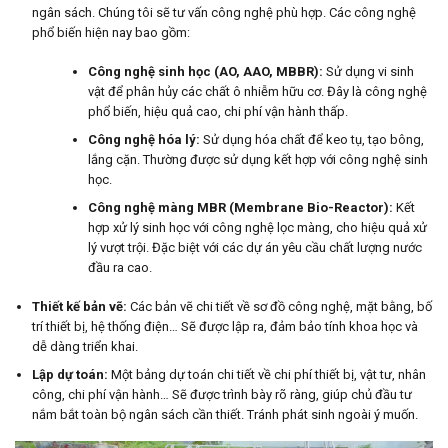
ngân sách. Chúng tôi sẽ tư vấn công nghệ phù hợp. Các công nghệ
phổ biến hiện nay bao gồm:
Công nghệ sinh học (AO, AAO, MBBR):
Sử dụng vi sinh
vật để phân hủy các chất ô nhiễm hữu cơ. Đây là công nghệ
phổ biến, hiệu quả cao, chi phí vận hành thấp.
Công nghệ hóa lý:
Sử dụng hóa chất để keo tụ, tạo bông,
lắng cặn. Thường được sử dụng kết hợp với công nghệ sinh
học.
Công nghệ màng MBR (Membrane Bio-Reactor):
Kết
hợp xử lý sinh học với công nghệ lọc màng, cho hiệu quả xử
lý vượt trội. Đặc biệt với các dự án yêu cầu chất lượng nước
đầu ra cao.
Thiết kế bản vẽ:
Các bản vẽ chi tiết về sơ đồ công nghệ, mặt bằng, bố
trí thiết bị, hệ thống điện… Sẽ được lập ra, đảm bảo tính khoa học và
dễ dàng triển khai.
Lập dự toán:
Một bảng dự toán chi tiết về chi phí thiết bị, vật tư, nhân
công, chi phí vận hành… Sẽ được trình bày rõ ràng, giúp chủ đầu tư
nắm bắt toàn bộ ngân sách cần thiết. Tránh phát sinh ngoài ý muốn.