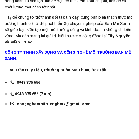
đồng hành, tư vấn tận tình để bạn có thể kiểm soát chi phí, tiến độ và
chất lượng một cách tốt nhất.
Hãy để chúng tôi trở thành
đối tác tin cậy
, cùng bạn biến thách thức môi
trường thành cơ hội để phát triển. Sự chuyên nghiệp của
Ban Mê Xanh
sẽ giúp bạn kiến tạo một môi trường sống và kinh doanh không chỉ bền
vững. Mà còn mang lại giá trị thiết thực cho cộng đồng tại
Tây Nguyên
và Miền Trung
.
CÔNG TY TNHH XÂY DỰNG VÀ CÔNG NGHỆ MÔI TRƯỜNG BAN MÊ
XANH.
50 Trần Huy Liệu, Phường Buôn Ma Thuột, Đăk Lăk.
0943 375 656
0943 375 656 (Zalo)
congnghemoitruongbmx@gmail.com