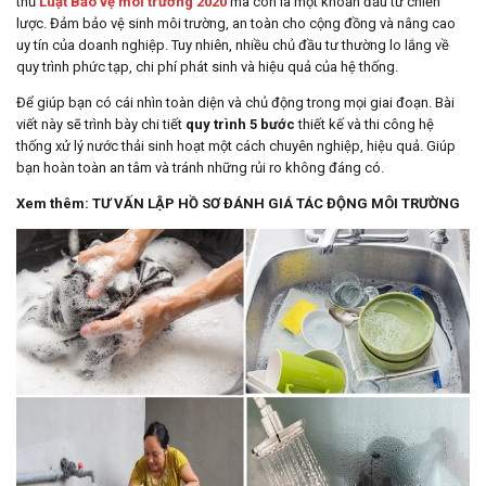
thủ
Luật Bảo vệ môi trường 2020
mà còn là một khoản đầu tư chiến
lược. Đảm bảo vệ sinh môi trường, an toàn cho cộng đồng và nâng cao
uy tín của doanh nghiệp. Tuy nhiên, nhiều chủ đầu tư thường lo lắng về
quy trình phức tạp, chi phí phát sinh và hiệu quả của hệ thống.
Để giúp bạn có cái nhìn toàn diện và chủ động trong mọi giai đoạn. Bài
viết này sẽ trình bày chi tiết
quy trình 5 bước
thiết kế và thi công hệ
thống xử lý nước thải sinh hoạt một cách chuyên nghiệp, hiệu quả. Giúp
bạn hoàn toàn an tâm và tránh những rủi ro không đáng có.
Xem thêm:
TƯ VẤN LẬP HỒ SƠ ĐÁNH GIÁ TÁC ĐỘNG MÔI TRƯỜNG