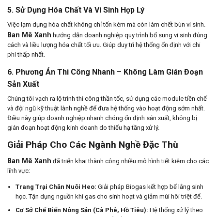
5. Sử Dụng Hóa Chất Và Vi Sinh Hợp Lý
Việc lạm dụng hóa chất không chỉ tốn kém mà còn làm chết bùn vi sinh.
Ban Mê Xanh
hướng dẫn doanh nghiệp quy trình bổ sung vi sinh đúng
cách và liều lượng hóa chất tối ưu. Giúp duy trì hệ thống ổn định với chi
phí thấp nhất.
6. Phương Án Thi Công Nhanh – Không Làm Gián Đoạn
Sản Xuất
Chúng tôi vạch ra lộ trình thi công thần tốc, sử dụng các module tiền chế
và đội ngũ kỹ thuật lành nghề để đưa hệ thống vào hoạt động sớm nhất.
Điều này giúp doanh nghiệp nhanh chóng ổn định sản xuất, không bị
gián đoạn hoạt động kinh doanh do thiếu hạ tầng xử lý.
Giải Pháp Cho Các Ngành Nghề Đặc Thù
Ban Mê Xanh
đã triển khai thành công nhiều mô hình tiết kiệm cho các
lĩnh vực:
Trang Trại Chăn Nuôi Heo:
Giải pháp Biogas kết hợp bể lắng sinh
học. Tận dụng nguồn khí gas cho sinh hoạt và giảm mùi hôi triệt để.
Cơ Sở Chế Biến Nông Sản (Cà Phê, Hồ Tiêu):
Hệ thống xử lý theo