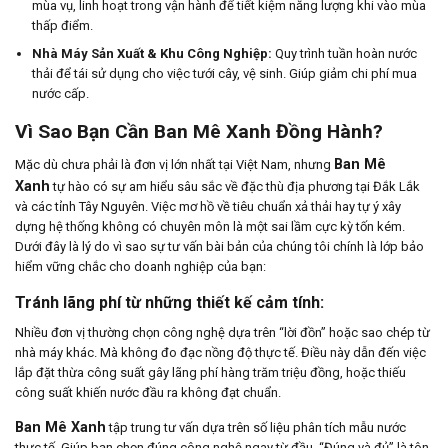
mùa vụ, linh hoạt trong vận hành để tiết kiệm năng lượng khi vào mùa
thấp điểm.
Nhà Máy Sản Xuất & Khu Công Nghiệp:
Quy trình tuần hoàn nước
thải để tái sử dụng cho việc tưới cây, vệ sinh. Giúp giảm chi phí mua
nước cấp.
Vì Sao Bạn Cần Ban Mê Xanh Đồng Hành?
Ban Mê
Mặc dù chưa phải là đơn vị lớn nhất tại Việt Nam, nhưng
Xanh
tự hào có sự am hiểu sâu sắc về đặc thù địa phương tại Đắk Lắk
và các tỉnh Tây Nguyên. Việc mơ hồ về tiêu chuẩn xả thải hay tự ý xây
dựng hệ thống không có chuyên môn là một sai lầm cực kỳ tốn kém.
Dưới đây là lý do vì sao sự tư vấn bài bản của chúng tôi chính là lớp bảo
hiểm vững chắc cho doanh nghiệp của bạn:
Tránh lãng phí từ những thiết kế cảm tính:
Nhiều đơn vị thường chọn công nghệ dựa trên “lời đồn” hoặc sao chép từ
nhà máy khác. Mà không đo đạc nồng độ thực tế. Điều này dẫn đến việc
lắp đặt thừa công suất gây lãng phí hàng trăm triệu đồng, hoặc thiếu
công suất khiến nước đầu ra không đạt chuẩn.
Ban Mê Xanh
tập trung tư vấn dựa trên số liệu phân tích mẫu nước
thực tế. Giúp bạn chọn đúng công nghệ ngay từ đầu. “Đúng và đủ” là tôn