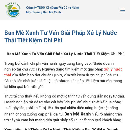
Bỏ
Công ty TNHH Xây Dựng Và Công Nghệ
qua
Môi Trường Ban Mê Xanh
nội
dung
Ban Mê Xanh Tư Vấn Giải Pháp Xử Lý Nước
Thải Tiết Kiệm Chi Phí
Ban Mê Xanh Tư Vấn Giải Pháp Xử Lý Nước Thải Tiết Kiệm Chi Phí
Trong bối cảnh chi phí vận hành ngày càng tăng cao. Nhiều doanh
nghiệp tại khu vực Tây Nguyên đang tìm kiếm một giải pháp
xử lý nước
thải
vừa đảm bảo đạt chuẩn QCVN, vừa tiết kiệm được chi phí đầu tư.
Câu hỏi lớn nhất luôn là: “Liệu có phương án nào tiết kiệm mà vẫn mang
lại hiệu quả bền vững?”.
Thực tế cho thấy, nếu không có một lộ trình tư vấn đúng đắn ngay từ đầu.
Doanh nghiệp rất dễ rơi vào cái bẫy “chi phí ẩn” như: Thiết kế quá công
suất gây lãng phí, thiết bị tiêu tốn quá nhiều điện năng hoặc hệ thống
Ban Mê Xanh
nhanh chóng xuống cấp phải đại tu.
hiểu rõ những trăn
trở này và cam kết mang đến giải pháp tối ưu nhất cho quý khách hàng.
Xem thêm:
Hệ Thống Xử Lý Nước Thải Không Đạt QCVN – Doanh