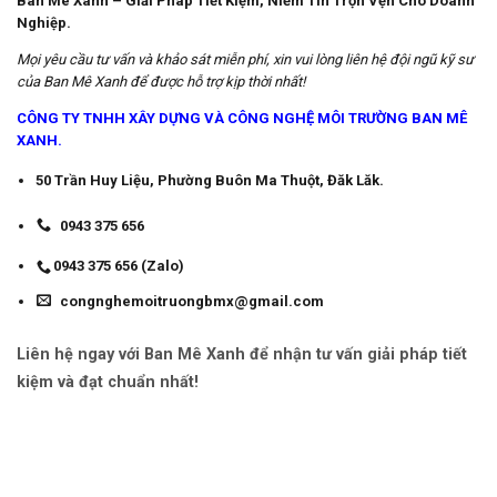
Ban Mê Xanh – Giải Pháp Tiết Kiệm, Niềm Tin Trọn Vẹn Cho Doanh
Nghiệp.
Mọi yêu cầu tư vấn và khảo sát miễn phí, xin vui lòng liên hệ đội ngũ kỹ sư
của Ban Mê Xanh để được hỗ trợ kịp thời nhất!
CÔNG TY TNHH XÂY DỰNG VÀ CÔNG NGHỆ MÔI TRƯỜNG BAN MÊ
XANH.
50 Trần Huy Liệu, Phường Buôn Ma Thuột, Đăk Lăk.
0943 375 656
0943 375 656 (Zalo)
congnghemoitruongbmx@gmail.com
Liên hệ ngay với Ban Mê Xanh để nhận tư vấn giải pháp tiết
kiệm và đạt chuẩn nhất!