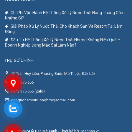
Chi Phí Vận Hành Hệ Thống Xử Lý Nước Thải Hàng Tháng Gồm
Những Gì?
Giải Pháp Xử Lý Nước Thải Cho Khách Sạn Và Resort Tại Lâm
Đồng
Đầu Tư Hệ Thống Xử Lý Nước Thải Nhưng Không Hiệu Quả –
Doanh Nghiệp Đang Mắc Sai Lầm Nào?
TRỤ SỞ CHÍNH
50 Trần Huy Liệu, Phường Buôn Mê Thuột, Đăk Lăk
0943 375 656
0943 375 656 (Zalo)
congnghemoitruongbmx@gmail.com
Copyright 2024 © Ban Mê Xanh - Thiết kế bởi:
Manhan.vn