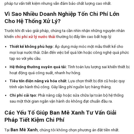
pháp tư vấn tiết kiệm nhưng vẫn đảm bảo chất lượng cao nhất.
Vì Sao Nhiều Doanh Nghiệp Tốn Chi Phí Lớn
Cho Hệ Thống Xử Lý?
Trước khi đi vào giải pháp, chúng ta cần nhìn nhận những nguyên nhân
khiến
chi phí xử lý nước thải
thường bị đẩy lên cao bất hợp lý:
Thiết kế không phù hợp:
Áp dụng máy móc một mẫu thiết kế cho
mọi loại nước thải. Dẫn đến việc bể quá lớn hoặc công nghệ quá phức
tạp so với yêu cầu.
Hệ thống thường xuyên quá tải:
Tính toán lưu lượng sai khiến thiết bị
hoạt động quá công suất, nhanh hư hỏng.
Tiêu tốn điện năng và hóa chất:
Lựa chọn thiết bị đời cũ hoặc quy
trình vận hành thủ công. Gây lãng phí nguồn lực hàng tháng.
Chi phí cải tạo:
Phải nâng cấp hoặc sửa chữa lại toàn bộ hệ thống
sau một thời gian ngắn vận hành do không đạt chuẩn đầu ra.
Các Yếu Tố Giúp Ban Mê Xanh Tư Vấn Giải
Pháp Tiết Kiệm Chi Phí
Ban Mê Xanh
Tại
, chúng tôi không chọn phương án đắt tiền nhất.