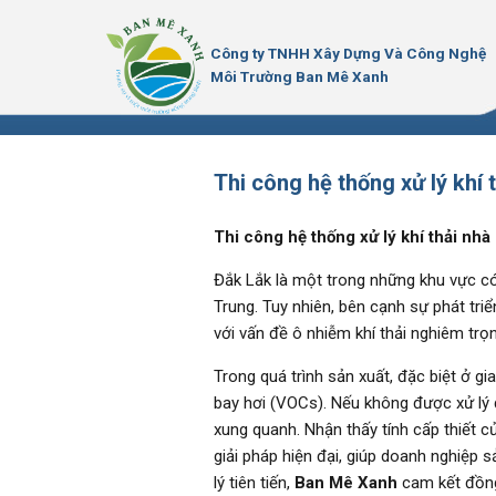
Bỏ
qua
Công ty TNHH Xây Dựng Và Công Nghệ
nội
Môi Trường Ban Mê Xanh
dung
Thi công hệ thống xử lý khí
Thi công hệ thống xử lý khí thải nh
Đắk Lắk là một trong những khu vực có
Trung. Tuy nhiên, bên cạnh sự phát tri
với vấn đề ô nhiễm khí thải nghiêm trọ
Trong quá trình sản xuất, đặc biệt ở g
bay hơi (VOCs). Nếu không được xử lý
xung quanh. Nhận thấy tính cấp thiết c
giải pháp hiện đại, giúp doanh nghiệp 
lý tiên tiến,
Ban Mê Xanh
cam kết đồng