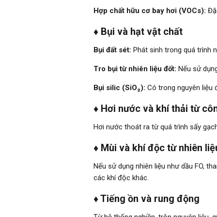
Hợp chất hữu cơ bay hơi (VOCs):
Đặc
♦ Bụi và hạt vật chất
Bụi đất sét:
Phát sinh trong quá trình n
Tro bụi từ nhiên liệu đốt:
Nếu sử dụng 
Bụi silic (SiO₂):
Có trong nguyên liệu đấ
♦ Hơi nước và khí thải từ c
Hơi nước thoát ra từ quá trình sấy gạc
♦ Mùi và khí độc từ nhiên liệ
Nếu sử dụng nhiên liệu như dầu FO, th
các khí độc khác.
♦ Tiếng ồn và rung động
Từ hệ thống nghiền, trộn nguyên liệu, qu