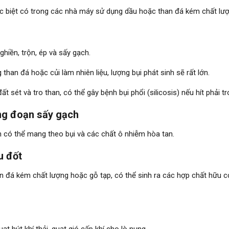
 biệt có trong các nhà máy sử dụng dầu hoặc than đá kém chất lượ
ghiền, trộn, ép và sấy gạch.
than đá hoặc củi làm nhiên liệu, lượng bụi phát sinh sẽ rất lớn.
t sét và tro than, có thể gây bệnh bụi phổi (silicosis) nếu hít phải tr
ông đoạn sấy gạch
h có thể mang theo bụi và các chất ô nhiễm hòa tan.
u đốt
an đá kém chất lượng hoặc gỗ tạp, có thể sinh ra các hợp chất hữu c
ạt hút khí thải, quạt gió cấp khí cho lò nung.