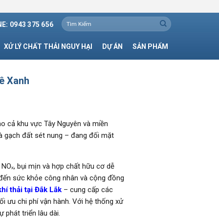
Tìm
E: 0943 375 656
kiếm:
XỬ LÝ CHẤT THẢI NGUY HẠI
DỰ ÁN
SẢN PHẨM
Mê Xanh
cho cả khu vực Tây Nguyên và miền
 và gạch đất sét nung – đang đối mặt
, NOₓ, bụi mịn và hợp chất hữu cơ dễ
g đến sức khỏe công nhân và cộng đồng
hí thải tại Đắk Lắk
– cung cấp các
ối ưu chi phí vận hành. Với hệ thống xử
hát triển lâu dài.