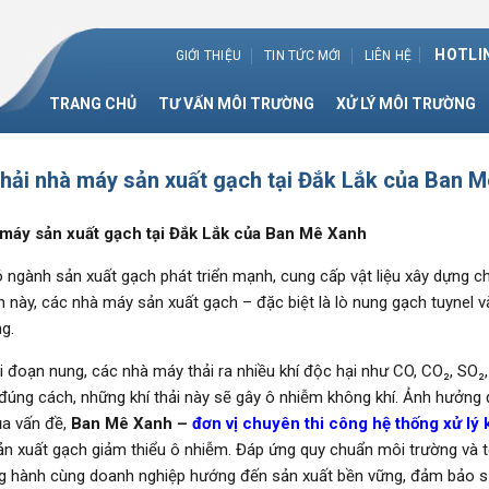
HOTLIN
GIỚI THIỆU
TIN TỨC MỚI
LIÊN HỆ
TRANG CHỦ
TƯ VẤN MÔI TRƯỜNG
XỬ LÝ MÔI TRƯỜNG
 thải nhà máy sản xuất gạch tại Đắk Lắk của Ban 
à máy sản xuất gạch tại Đắk Lắk của Ban Mê Xanh
 ngành sản xuất gạch phát triển mạnh, cung cấp vật liệu xây dựng 
ển này, các nhà máy sản xuất gạch – đặc biệt là lò nung gạch tuynel
ng.
iai đoạn nung, các nhà máy thải ra nhiều khí độc hại như CO, CO₂, SO₂
 đúng cách, những khí thải này sẽ gây ô nhiễm không khí. Ảnh hưởn
ủa vấn đề,
Ban Mê Xanh
–
đơn vị chuyên thi công hệ thống xử lý k
sản xuất gạch giảm thiểu ô nhiễm. Đáp ứng quy chuẩn môi trường và t
 hành cùng doanh nghiệp hướng đến sản xuất bền vững, đảm bảo sự p