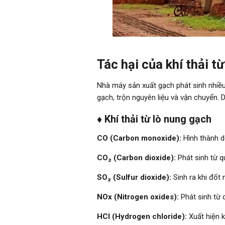
Tác hại của khí thải t
Nhà máy sản xuất gạch phát sinh nhiều
gạch, trộn nguyên liệu và vận chuyển. D
♦ Khí thải từ lò nung gạch
CO (Carbon monoxide):
Hình thành do
CO₂ (Carbon dioxide):
Phát sinh từ q
SO₂ (Sulfur dioxide):
Sinh ra khi đốt 
NOx (Nitrogen oxides):
Phát sinh từ 
HCl (Hydrogen chloride):
Xuất hiện k