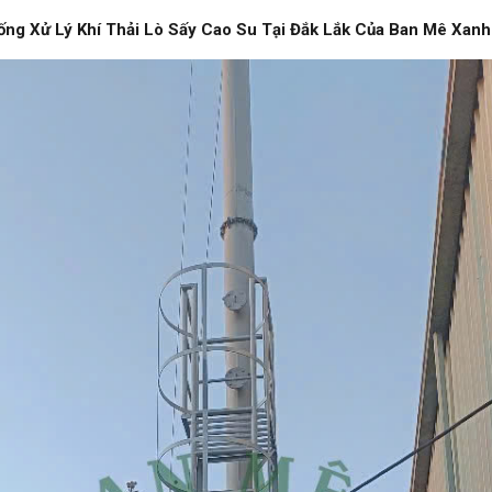
ống Xử Lý Khí Thải Lò Sấy Cao Su Tại Đắk Lắk Của Ban Mê Xanh